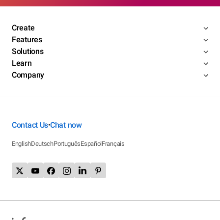
Create
Features
Solutions
Learn
Company
Contact Us
Chat now
•
English
Deutsch
Português
Español
Français