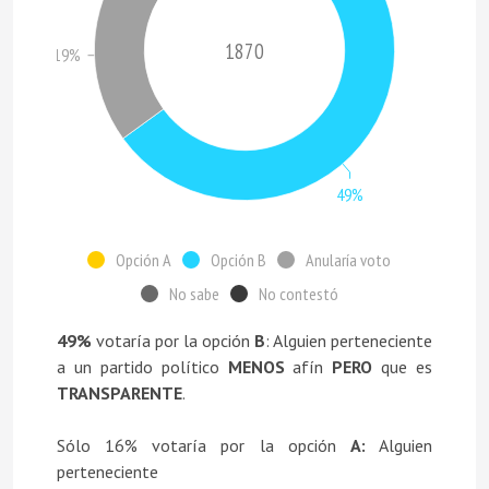
1870
19%
49%
Opción A
Opción B
Anularía voto
No sabe
No contestó
49%
votaría por la opción
B
: Alguien perteneciente
a un partido político
MENOS
afín
PERO
que es
TRANSPARENTE
.
Sólo 16% votaría por la opción
A:
Alguien
perteneciente