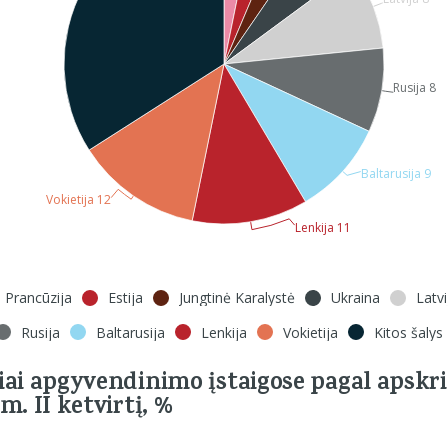
Rusija 8
Baltarusija 9
Vokietija 12
Lenkija 11
Prancūzija
Estija
Jungtinė Karalystė
Ukraina
Latvi
Rusija
Baltarusija
Lenkija
Vokietija
Kitos šalys
iai apgyvendinimo įstaigose pagal apskri
m. II ketvirtį, %