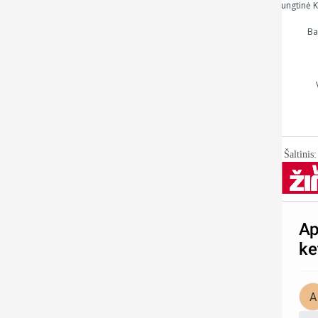
Jungtinė K
Ba
Šaltinis
Ap
ke