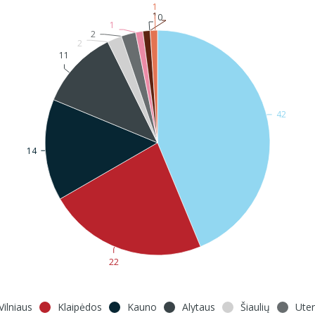
1
1
0
1
2
2
11
42
14
22
Vilniaus
Klaipėdos
Kauno
Alytaus
Šiaulių
Ute