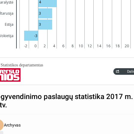
4
aralystė
3
ltarusija
3
Estija
-3
Vokietija
-4
-2
0
2
4
6
8
10
12
14
16
18
20
: Statistikos departamentas
Dali
gyvendinimo paslaugų statistika 2017 m. 
tv.
Archyvas