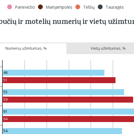
Panevėžio
Marijampolės
Telšių
Tauragės
bučių ir motelių numerių ir vietų užimtu
Numerių užimtumas, %
Vietų užimtumas, %
46
51
55
59
61
64
54