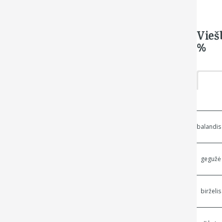
Vieš
%
balandis
gegužė
birželis