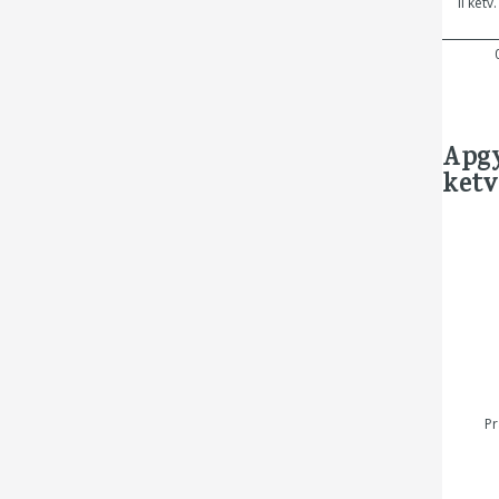
II ketv.
Apgy
ketv.
Pr