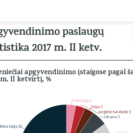
Skip to content
gyvendinimo paslaugų
tistika 2017 m. II ketv.
eniečiai apgyvendini­mo įstaigose pagal ša
m. II ketvirtį, %
Prancūzija 3
Estija 3
Jungtinė Karalystė 3
Ukraina 5
Kitos šalys 32
Latvija 8