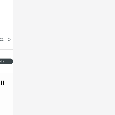
22
24
ntis
II