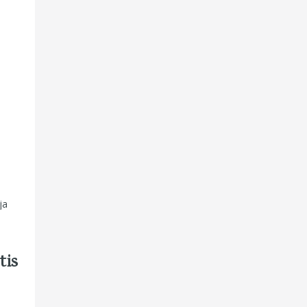
ja
tis