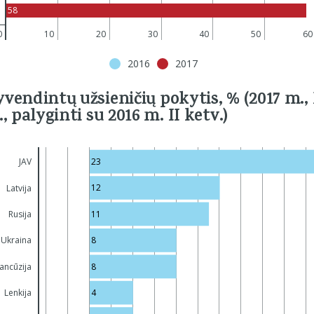
58
0
10
20
30
40
50
60
2016
2017
vendintų užsieničių pokytis, % (2017 m., 
, palyginti su 2016 m. II ketv.)
23
JAV
12
Latvija
11
Rusija
8
Ukraina
8
ancūzija
4
Lenkija