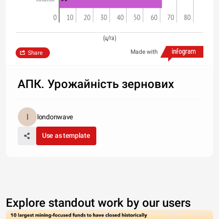
0
10
20
30
40
50
60
70
80
(ц/га)
Made with
Share
АПК. Урожайність зернових
londonwave
Use as template
Explore standout work by our users