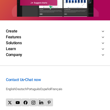
Create
Features
Solutions
Learn
Company
Contact Us
Chat now
•
English
Deutsch
Português
Español
Français