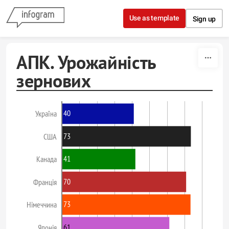
Skip to content
Use as template
Sign up
АПК. Урожайність
зернових
40
Україна
73
США
41
Канада
70
Франція
73
Німеччина
61
Японія