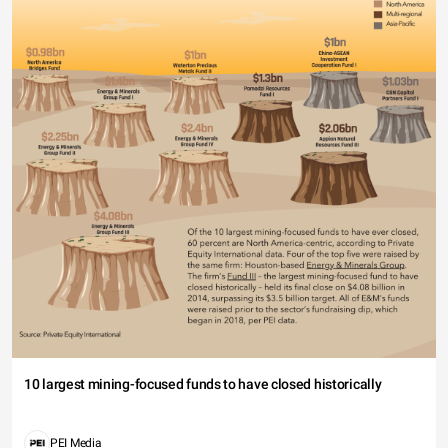
10 largest mining-focused funds to have closed historically
PEI Media