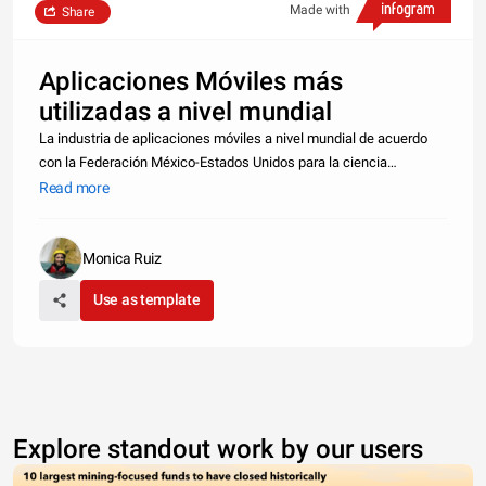
Made with
Share
Aplicaciones Móviles más
utilizadas a nivel mundial
La industria de aplicaciones móviles a nivel mundial de acuerdo
con la Federación México-Estados Unidos para la ciencia
(Fumerec), alcanza un valor estimado de 232 milloes de dolares.
Read more
De esta cifra México participa con cerca de 500 empresas
dedicadas al d
Monica Ruiz
Use as template
Explore standout work by our users