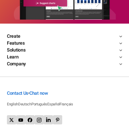
Create
Features
Solutions
Learn
Company
Contact Us
Chat now
•
English
Deutsch
Português
Español
Français