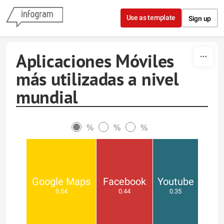
Skip to content
Use as template
Sign up
Aplicaciones Móviles
más utilizadas a nivel
mundial
%
%
%
Google Maps
Facebook
Youtube
0.54
0.44
0.35