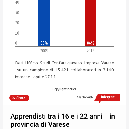
40
30
20
10
0
85%
86%
2009
2013
Dati Ufficio Studi Confartigianato Imprese Varese
su un campione di 13.421 collaboratori in 2.140
imprese - aprile 2014
Copyright notice
Made with
Share
Apprendisti tra i 16 e i 22 anni in
provincia di Varese