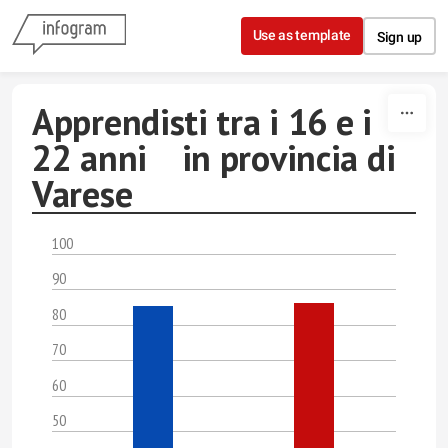
Skip to content
Use as template
Sign up
Apprendisti tra i 16 e i
22 anni in provincia di
Varese
100
90
80
70
60
50