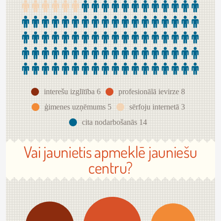
interešu izglītība 6
profesionālā ievirze 8
ģimenes uzņēmums 5
sērfoju internetā 3
cita nodarbošanās 14
Vai jaunietis apmeklē jauniešu
centru?