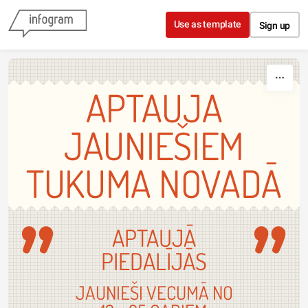
Skip to content
Use as template
Sign up
APTAUJA
JAUNIEŠIEM
TUKUMA NOVADĀ
APTAUJĀ
PIEDALĪJĀS
JAUNIEŠI VECUMĀ NO