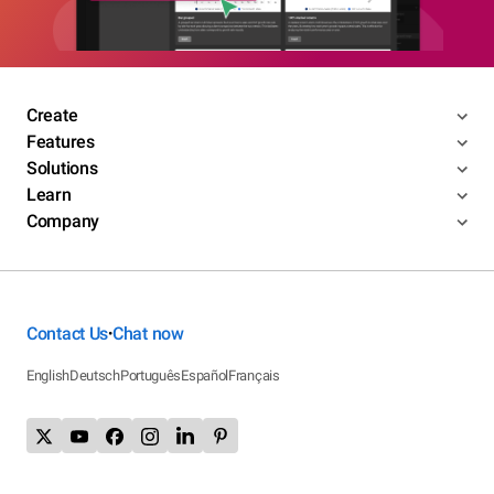
Create
Features
Solutions
Learn
Company
Contact Us
Chat now
•
English
Deutsch
Português
Español
Français