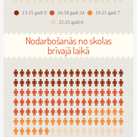
13-15 gadi 9
16-18 gadi 24
19-21 gadi 7
22-25 gadi 6
Nodarbošanās no skolas
brīvajā laikā