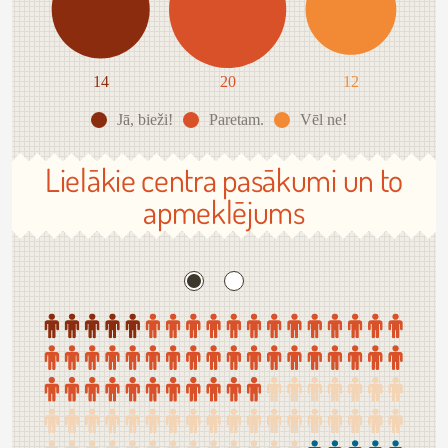
14
20
12
Jā, bieži!
Paretam.
Vēl ne!
Lielākie centra pasākumi un to
apmeklējums