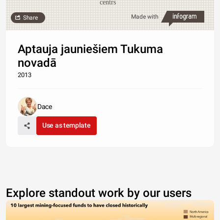
centrs
Made with
Share
Aptauja jauniešiem Tukuma
novadā
2013
Dace
Use as template
Explore standout work by our users