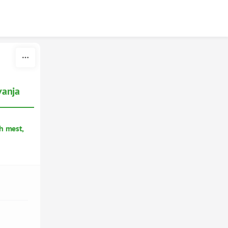
vanja
ih mest,