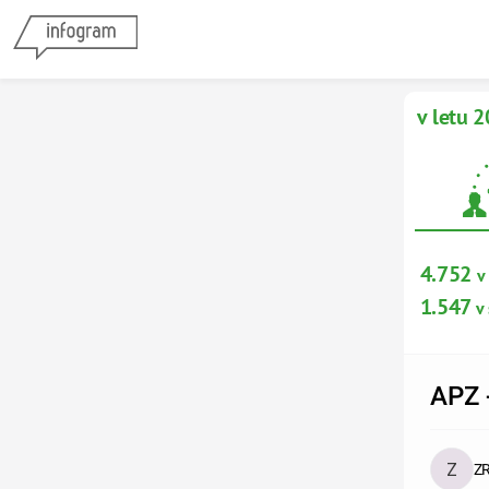
v letu 2
4.752 
v
1.547
 v
APZ 
Z