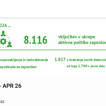
Skip to content
026 ...
8.116
vključitev v ukrepe
aktivne politike zaposlo
1.817 
 usposabljanje in izobraževanje
v kreiranje novih delovn
 1.788 
od tega
v javna dela 
 spodbude za zaposlitev
- APR 26
RSZ