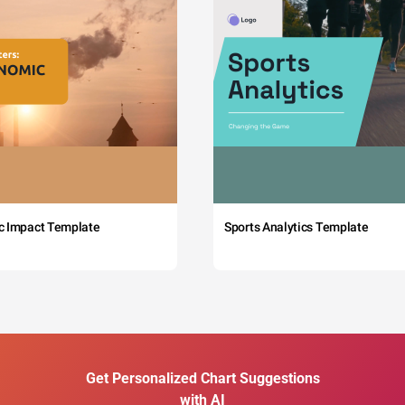
c Impact Template
Sports Analytics Template
Get Personalized Chart Suggestions
with AI