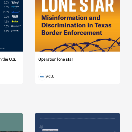
 the U.S.
Operation lone star
ACLU