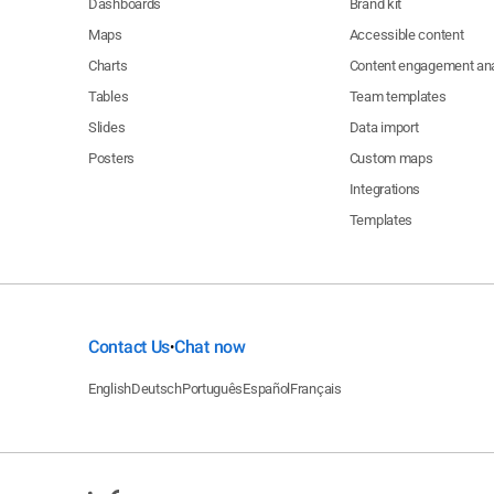
Dashboards
Brand kit
Maps
Accessible content
Charts
Content engagement ana
Tables
Team templates
Slides
Data import
Posters
Custom maps
Integrations
Templates
Contact Us
Chat now
•
English
Deutsch
Português
Español
Français