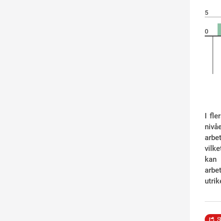
5
0
I fl
nivåe
arbe
vilke
kan 
arbe
utri
S