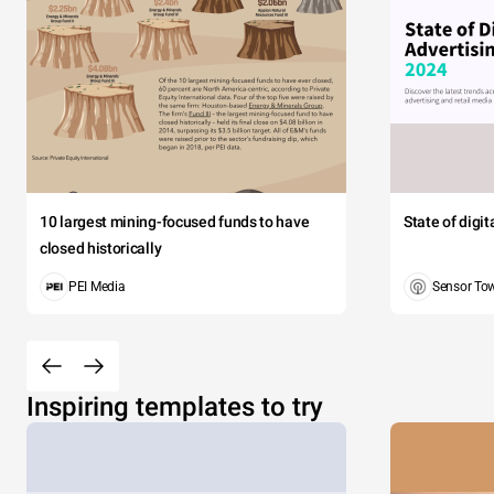
10 largest mining-focused funds to have
State of digi
closed historically
PEI Media
Sensor To
Inspiring templates to try