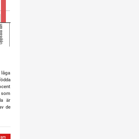
ala län
 låga
 födda
ocent
or som
da är
av de