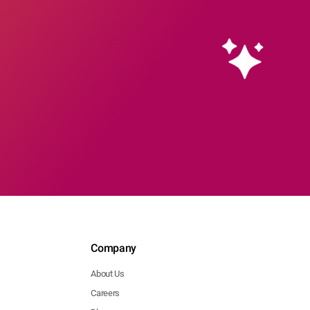
Company
About Us
Careers