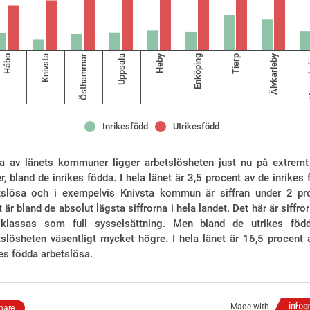
Heby
Älvkarleby
Håbo
Knivsta
Östhammar
Uppsala
Enköping
Tierp
Upps
Inrikesfödd
Utrikesfödd
era av länets kommuner ligger arbetslösheten just nu på extremt
r, bland de inrikes födda. I hela länet är 3,5 procent av de inrikes
tslösa och i exempelvis Knivsta kommun är siffran under 2 pr
t är bland de absolut lägsta siffrorna i hela landet. Det här är siffr
klassas som full sysselsättning. Men bland de utrikes föd
tslösheten väsentligt mycket högre. I hela länet är 16,5 procent 
kes födda arbetslösa.
Made with
hare