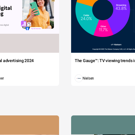
tal advertising 2024
The Gauge™: TV viewing trends in
wer
Nielsen