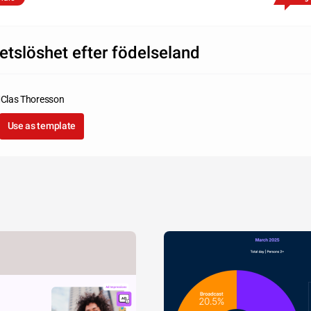
etslöshet efter födelseland
Clas Thoresson
Use as template