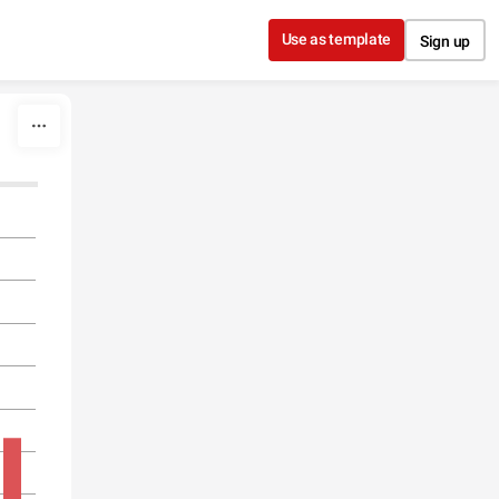
Use as template
Sign up