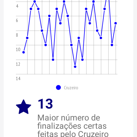
4
6
8
10
12
14
Cruzeiro
13
Maior número de
finalizações certas
feitas pelo Cruzeiro