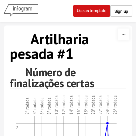
Skip to content
Use as template
Sign up
Artilharia
pesada #1
Número de
finalizações certas
18ª rodada
16ª rodada
14ª rodada
12ª rodada
10ª rodada
26ª rodada
24ª rodada
22ª rodada
20ª rodada
8ª rodada
6ª rodada
4ª rodada
2ª rodada
2