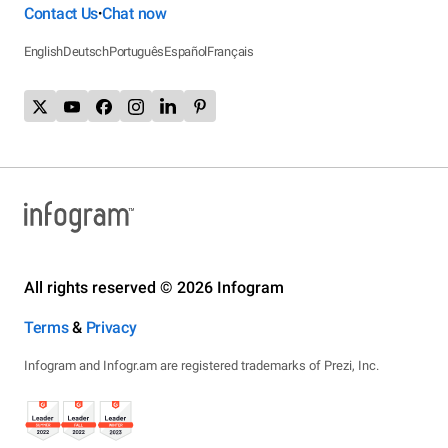
Contact Us
Chat now
•
English
Deutsch
Português
Español
Français
All rights reserved © 2026 Infogram
Terms
&
Privacy
Infogram and Infogr.am are registered trademarks of Prezi, Inc.