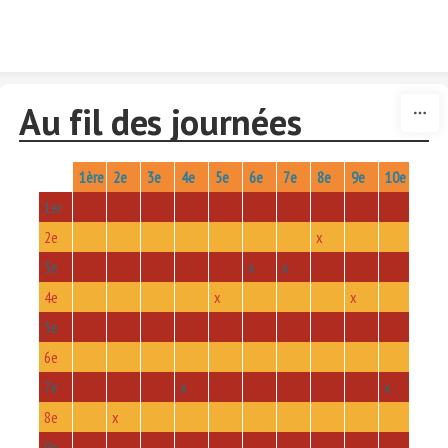
Skip to content
Au fil des journées
1ère
2e
3e
4e
5e
6e
7e
8e
9e
10e
11e
1er
2e
x
3e
x
x
x
4e
x
x
5e
6e
7e
x
x
8e
x
9e