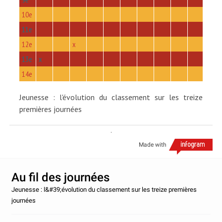
10e
11e
12e
x
13e
x
14e
Jeunesse : l'évolution du classement sur les treize
premières journées
.
Made with
Au fil des journées
Jeunesse : l&#39;évolution du classement sur les treize premières
journées