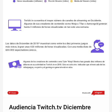
Horas visualizadas (millones)
Pico de Viewers (miles)
Media de Viewers (miles)
Twitch.tv concentra el mayor número de canales de streaming en Occidente. 
Algunos de sus creadores de contenido como Ninja o Tfue o Asmongold generan 
hasta 3 millones de horas visualizadas en tan solo una semana.
Los datos de Diciembre de 2018* muestran como entre los diez primeros juegos 
más vistos, logran unas 420 millones de horas visualizadas. Con una media diara de 
600.000 espectadores únicos. 
Algunos de los creadores de contenido como Tyler "Ninja" Blevins han ganado diez millones de 
dólares en su actividad en Twitch.tv en 2018. Esto es solo otro  indicador que el mercado de los 
videojuegos, e-sports y el gaming en general está en alza. 
Share
Made with
Audiencia Twitch.tv Diciembre