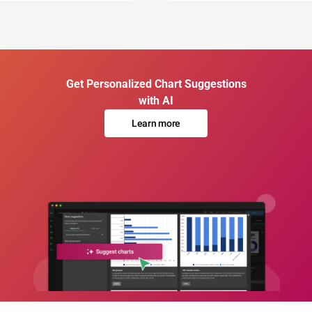
Get Personalized Chart Suggestions
with AI
Learn more