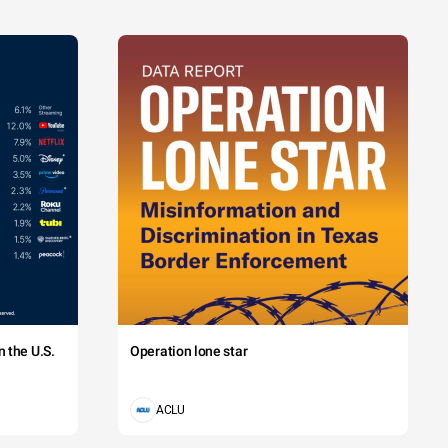
 the U.S.
Operation lone star
ACLU