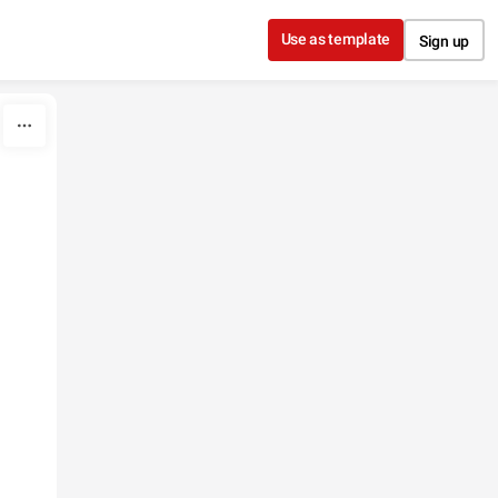
Use as template
Sign up