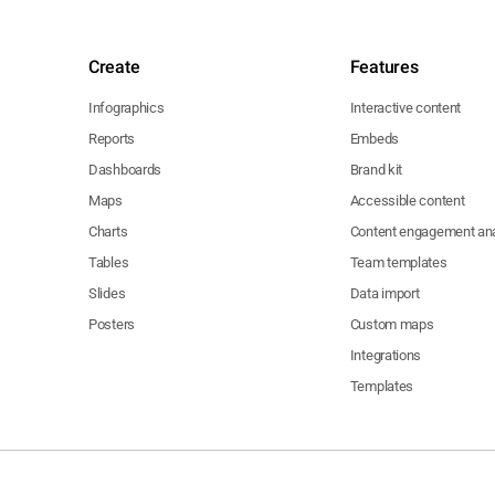
Create
Features
Infographics
Interactive content
Reports
Embeds
Dashboards
Brand kit
Maps
Accessible content
Charts
Content engagement ana
Tables
Team templates
Slides
Data import
Posters
Custom maps
Integrations
Templates