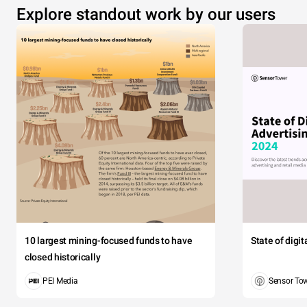
Explore standout work by our users
10 largest mining-focused funds to have
State of digi
closed historically
PEI Media
Sensor To