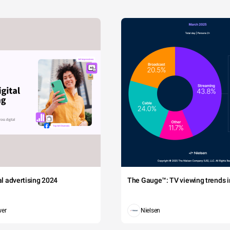
tal advertising 2024
The Gauge™: TV viewing trends in
wer
Nielsen