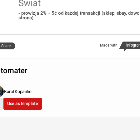
Świat
- prowizja 2% + 5¢ od każdej transakcji (sklep, ebay, dowo
strona)
Made with
Share
tomater
Karol Kopańko
Use as template