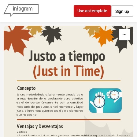
Skip to content
Use as template
Sign up
Justo a tiempo 
(Just in Time)
Concepto
Es una metodología originalmente creada para 
la organización de la producción cuyo objetivo 
es el de contar únicamente con la cantidad 
necesaria de producto, en el momento y lugar 
justo, eliminar cualquier desperdicio o elemento 
que no aporte
Ventajas y Desventajas 
Ventajas 
Reducir los niveles de inventarios, gracias a que sólo se fabrica lo que se demanda. A su vez, se 