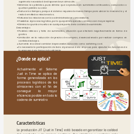
suprime la necesidad de disponer de un almacén.
Minimiza las pérdidas, pues elimina que se produzcan suministros anticuados, caducados o 
que han perdido su valor.
Reduce los tiempos, porque el sistema requiere de menos tiempo para ubicar la mercancía y el 
resto de métodos relacionados.
Refuerza las relaciones con los administradores y proveedores.
Flexibiliza el proceso logístico, por lo que permite ejecutar cambios con mayor rapidez.
Elimina los puntos muertos en cualquier punto de la cadena de suministro.
Desventajas 
Posibles retrasos y falta de suministros, situación que afectará negativamente en forma de 
gastos.
Limitación en la reducción de precios de compras, desencadenado por realizar compras en 
cantidades bajas.
Aumenta el coste al cambiar de proveedor, conocido como switching cost.
Es necesaria la participación de todo el personal de la empresa para ejecutar las funciones de 
la empresa de la forma más eficiente.
¿Donde se aplica?
Actualmente el Sistema 
Just in Time se aplica de 
forma generalizada en los 
procesos logísticos de los 
almacenes con el fin de 
conseguir la mayor 
eficiencia posible en toda la 
cadena de suministro
Características 
La producción JIT (Just in Time) está basada en garantizar la calidad 