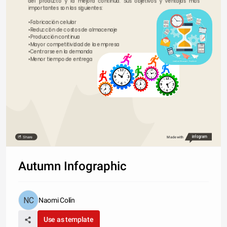
del producto y la mejora continua. Sus objetivos y ventajas más 
importantes son las siguientes:
•Fabricación celular
•Reducción de costos de almacenaje
•Producción continua
•Mayor competitividad de la empresa
•Centrarse en la demanda
•Menor tiempo de entrega
Share
Made with
Autumn Infographic
Naomi Colín
Use as template