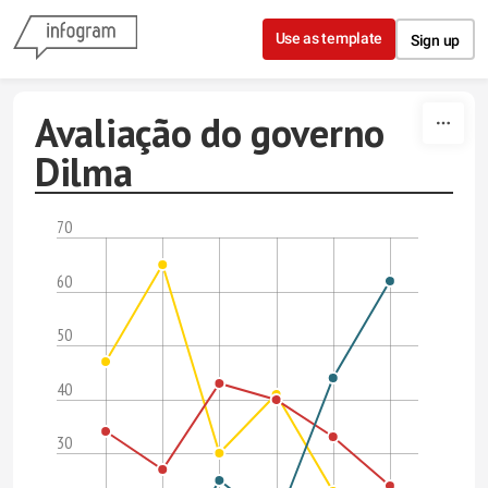
Skip to content
Use as template
Sign up
Avaliação do governo
Dilma
70
60
50
40
30