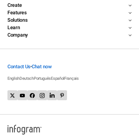
Create
Features
Solutions
Learn
Company
Contact Us
Chat now
•
English
Deutsch
Português
Español
Français