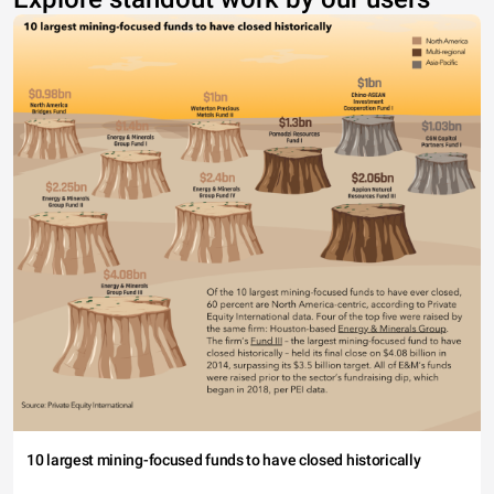
10 largest mining-focused funds to have closed historically