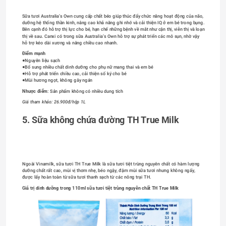
Sữa tươi Australia’s Own cung cấp chất béo giúp thúc đẩy chức năng hoạt động của não, 
dưỡng hệ thống thần kinh, nâng cao khả năng ghi nhớ và cải thiện IQ ở em bé trong bụng. 
Bên cạnh đó hỗ trợ thị lực cho bé, hạn chế những bệnh về mắt như cận thị, viễn thị và loạn 
thị về sau. Canxi có trong sữa Australia’s Own hỗ trợ sự phát triển các mô sụn, nhờ vậy 
hỗ trợ kéo dài xương và nâng chiều cao nhanh.
Điểm mạnh 
●Nguyên liệu sạch
●Bổ sung nhiều chất dinh dưỡng cho phụ nữ mang thai và em bé
●Hỗ trợ phát triển chiều cao, cải thiện số ký cho bé
●Mùi hương ngọt, không gây ngán
Nhược điểm
: Sản phẩm không có nhiều dung tích
Giá tham khảo: 26.900đ/hộp 1L
5. Sữa không chứa đường TH True Milk 
Ngoài Vinamilk, sữa tươi TH True Milk là sữa tươi tiệt trùng nguyên chất có hàm lượng 
dưỡng chất rất cao, mùi vị thơm nhẹ, béo ngậy, đậm mùi sữa tươi nhưng không ngấy, 
được lấy hoàn toàn từ sữa tươi thanh sạch từ các nông trại TH.
Giá trị dinh dưỡng trong 110ml sữa tươi tiệt trùng nguyên chất TH True Milk 