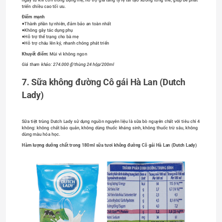
ngay từ khi còn trong bụng mẹ, hỗ trợ gia tăng tỷ lệ tái tạo xương tổng thể, giúp bé phát 
triển chiều cao tối ưu. 
Điểm mạnh 
●Thành phần tự nhiên, đảm bảo an toàn nhất
●Không gây tác dụng phụ
●Hỗ trợ thể trạng cho bà mẹ
●Hỗ trợ cháu lên ký, nhanh chóng phát triển
Khuyết điểm:
 Mùi vì không ngon
Giá tham khảo: 274.000 ₫/thùng 24 hộp/200ml
7. Sữa không đường Cô gái Hà Lan (Dutch 
Lady)
Sữa tiệt trùng Dutch Lady sử dụng nguồn nguyên liệu là sữa bò nguyên chất với tiêu chí 4 
không: không chất bảo quản, không dùng thuốc kháng sinh, không thuốc trừ sâu, không 
dùng màu hóa học. 
Hàm lượng dưỡng chất trong 180ml sữa tươi không đường Cô gái Hà Lan (Dutch Lady)