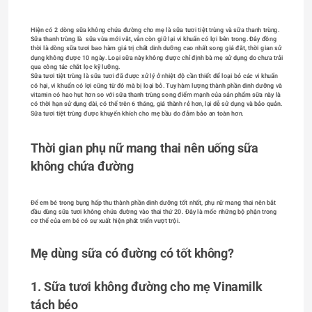
Hiện có 2 dòng sữa không chứa đường cho mẹ là sữa tươi tiệt trùng và sữa thanh trùng. 
Sữa thanh trùng là  sữa vừa mới vắt, vẫn còn giữ lại vi khuẩn có lợi bên trong. Đây đồng 
thời là dòng sữa tươi bao hàm giá trị chất dinh dưỡng cao nhất song giá đắt, thời gian sử 
dụng không được 10 ngày. Loại sữa này không được chỉ định bà mẹ sử dụng do chưa trải 
qua công tác chắt lọc kỹ lưỡng.
Sữa tươi tiệt trùng là sữa tươi đã được xử lý ở nhiệt độ cần thiết để loại bỏ các vi khuẩn 
có hại, vi khuẩn có lợi cũng từ đó mà bị loại bỏ. Tuy hàm lượng thành phần dinh dưỡng và 
vitamin có hao hụt hơn so với sữa thanh trùng song điểm mạnh của sản phẩm sữa này là 
có thời hạn sử dụng dài, có thể trên 6 tháng, giá thành rẻ hơn, lại dễ sử dụng và bảo quản. 
Sữa tươi tiệt trùng được khuyến khích cho mẹ bầu do đảm bảo an toàn hơn.
Thời gian phụ nữ mang thai nên uống sữa 
không chứa đường
Để em bé trong bụng hấp thu thành phần dinh dưỡng tốt nhất, phụ nữ mang thai nên bắt 
đầu dùng sữa tươi không chứa đường vào thai thứ 20. Đây là mốc những bộ phận trong 
cơ thể của em bé có sự xuất hiện phát triển vượt trội.
Mẹ dùng sữa có đường có tốt không?
1. Sữa tươi không đường cho mẹ Vinamilk 
tách béo