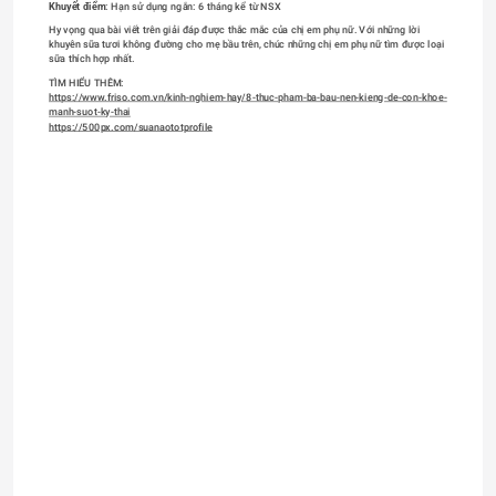
Khuyết điểm
: Hạn sử dụng ngắn: 6 tháng kể từ NSX
Hy vọng qua bài viết trên giải đáp được thắc mắc của chị em phụ nữ. Với những lời 
khuyên sữa tươi không đường cho mẹ bầu trên, chúc những chị em phụ nữ tìm được loại 
sữa thích hợp nhất.
TÌM HIỂU THÊM: 
https://www.friso.com.vn/kinh-nghiem-hay/8-thuc-pham-ba-bau-nen-kieng-de-con-khoe-
manh-suot-ky-thai
https://500px.com/suanaototprofile