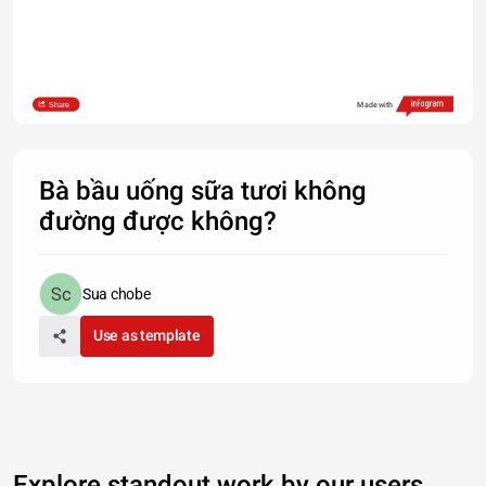
Share
Made with
Bà bầu uống sữa tươi không
đường được không?
Sua chobe
Use as template
Explore standout work by our users