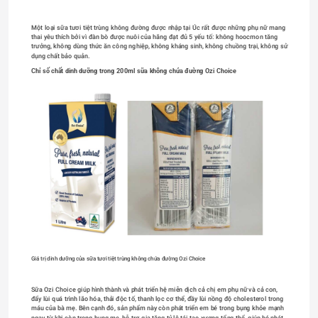
Một loại sữa tươi tiệt trùng không đường được nhập tại Úc rất được những phụ nữ mang 
thai yêu thích bởi vì đàn bò được nuôi của hãng đạt đủ 5 yếu tố: không hoocmon tăng 
trưởng, không dùng thức ăn công nghiệp, không kháng sinh, không chuồng trại, không sử 
dụng chất bảo quản. 
Chỉ số chất dinh dưỡng trong 200ml sữa không chứa đường Ozi Choice
Giá trị dinh dưỡng của sữa tươi tiệt trùng không chứa đường Ozi Choice
Sữa Ozi Choice giúp hình thành và phát triển hệ miễn dịch cả chị em phụ nữ và cả con, 
đẩy lùi quá trình lão hóa, thải độc tố, thanh lọc cơ thể, đầy lùi nồng độ cholesterol trong 
máu của bà mẹ. Bên cạnh đó, sản phẩm này còn phát triển em bé trong bụng khỏe mạnh 