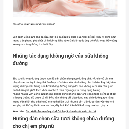
Khi có thai có nên uống sữa không đường?
Bên cạnh uống sữa cho bà bầu, một số bà bầu sử dụng sữa tươi để đổi khẩu vị cũng như 
mang đến phong phú chất dinh dưỡng. Như vậy sữa không đường có tốt không. Hãy cùng 
xem qua những thông tin dưới đây.
Những tác dụng không ngờ của sữa không 
đường
Sữa tươi không đường được xem là sản phẩm dung nạp dưỡng chất tốt cho cả chị em 
phụ nữ và con, tuy không thể đọ được sữa bầu - sữa dành riêng cho bà bầu. Tuy thế, hàm 
lượng dưỡng chất trong sữa tươi không đường cũng dồi dào không kém sữa bầu, giúp 
nuôi dưỡng bé phát triển khỏe mạnh và toàn diện ngay từ trong bụng bà mẹ.
Không những vậy, uống sữa không đường cũng không cần tăng cân không kiểm soát bởi 
vì lượng đường đã được bỏ đi. Điều này không chỉ giúp dung nạp dinh dưỡng, tạo năng 
lượng cần thiết cho cả phụ nữ mang thai lẫn thai nhi, mà còn giữ được tầm vóc cho chị 
em phụ nữ, không khiến mẹ  ợ chua, đầy hơi, khó tiêu bởi lẽ đường hóa học gây ra.
Xem thêm: 
Sao phải cho trẻ uống sữa? Đánh giá sữa nào tốt nhất cho trẻ
Hướng dẫn chọn sữa tươi không chứa đường 
cho chị em phụ nữ