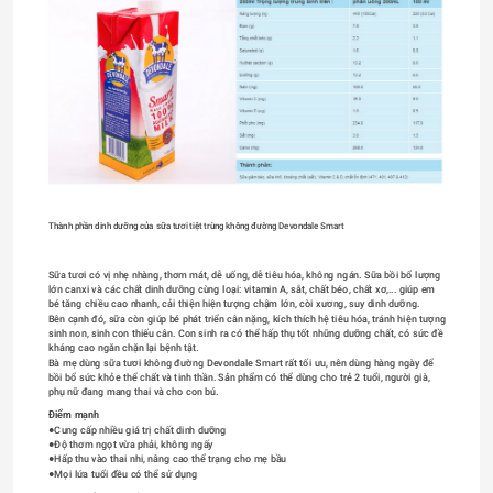
Thành phần dinh dưỡng của sữa tươi tiệt trùng không đường Devondale Smart
Sữa tươi có vị nhẹ nhàng, thơm mát, dễ uống, dễ tiêu hóa, không ngán. Sữa bồi bổ lượng 
lớn canxi và các chất dinh dưỡng cùng loại: vitamin A, sắt, chất béo, chất xơ,... giúp em 
bé tăng chiều cao nhanh, cải thiện hiện tượng chậm lớn, còi xương, suy dinh dưỡng. 
Bên cạnh đó, sữa còn giúp bé phát triển cân nặng, kích thích hệ tiêu hóa, tránh hiện tượng 
sinh non, sinh con thiếu cân. Con sinh ra có thể hấp thụ tốt những dưỡng chất, có sức đề 
kháng cao ngăn chặn lại bệnh tật.
Bà mẹ dùng sữa tươi không đường Devondale Smart rất tối ưu, nên dùng hàng ngày để 
bồi bổ sức khỏe thể chất và tinh thần. Sản phẩm có thể dùng cho trẻ 2 tuổi, người già, 
phụ nữ đang mang thai và cho con bú.
Điểm mạnh 
●Cung cấp nhiều giá trị chất dinh dưỡng
●Độ thơm ngọt vừa phải, không ngấy
●Hấp thu vào thai nhi, nâng cao thể trạng cho mẹ bầu
●Mọi lứa tuổi đều có thể sử dụng