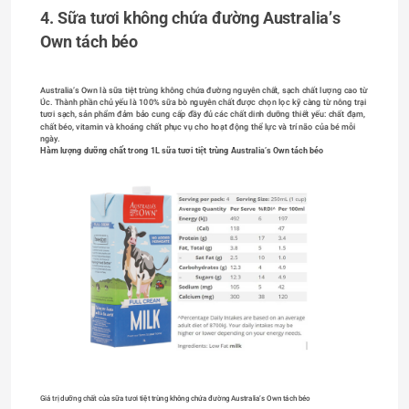
4. Sữa tươi không chứa đường Australia’s 
Own tách béo
Australia’s Own là sữa tiệt trùng không chứa đường nguyên chất, sạch chất lượng cao từ 
Úc. Thành phần chủ yếu là 100% sữa bò nguyên chất được chọn lọc kỹ càng từ nông trại 
tươi sạch, sản phẩm đảm bảo cung cấp đầy đủ các chất dinh dưỡng thiết yếu: chất đạm, 
chất béo, vitamin và khoáng chất phục vụ cho hoạt động thể lực và trí não của bé mỗi 
ngày. 
Hàm lượng dưỡng chất trong 1L sữa tươi tiệt trùng Australia’s Own tách béo
Giá trị dưỡng chất của sữa tươi tiệt trùng không chứa đường Australia’s Own tách béo