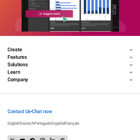
Create
Features
Solutions
Learn
Company
Contact Us
Chat now
•
English
Deutsch
Português
Español
Français