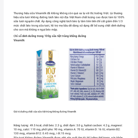
Thương hiệu sữa Vinamilk đã không không còn quá xa lạ với thị trường Việt. Là thương 
hiệu sữa tươi không đường tách béo nội địa Việt Nam chất lượng cao được làm từ 100% 
sữa tươi nguyên chất. Áp dụng công nghệ tách béo ly tâm tiên tiến để cắt giảm đến 1/3 
mức chất béo trong sữa tươi, hỗ trợ mẹ bầu dễ dàng sử dụng để bổ sung chất dinh dưỡng 
cho con mà không e ngại béo mập.
C
hỉ số dinh dưỡng trong 100g sữa tiệt trùng không đường 
Vinamilk
Giá trị dưỡng chất của sữa tiệt trùng không đường Vinamilk
Năng lượng: 49.5 kcal, chất béo: 2.3 g, chất đạm: 3.0 g, hydrat cacbon: 4.2 g, magnesi: 
10 mg, calci: 110 mg, phốt pho: 90 mg, vitamin A: 70 IU, vitamin D: 16 IU, vitamin B2: 
130 mcg, vitamin B12: 0.45 mcg, i ốt:15 mcg
Sữa tươi không đường Vinamilk được nhà sản xuất tìm tòi kỹ lưỡng thể trạng, sức khỏe 