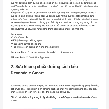
của nhu cầu chất dinh dưỡng, chế độ bữa ăn mỗi ngày của các mẹ nên khi sử dụng sữa 
tươi Vinamilk, bà mẹ hoàn toàn không e ngại gặp các hiện tượng khó tiêu, đầy bụng, đau 
bụng hay buồn nôn.
Bằng cách sử dụng kỹ thuật tách béo tiên tiến, tiệt trùng UHT nên giữ lại được hương vị 
sữa ngon lành, dịu nhẹ, không ngán và còn nguyên những dưỡng chất bên trong. Sữa 
không chứa đường Vinamilk bồi bổ hàm lượng chất dinh dưỡng dồi dào, đặc biệt là canxi 
và vitamin D giúp đẩy nhanh chóng quá trình hấp thu canxi vào xương, xây dựng cấu trúc 
cơ, xương và răng khoẻ khoắn, dẻo dai, bền bỉ, hỗ trợ em bé có được chiều cao và cân 
nặng lý tưởng về sau. Hơn nữa phòng tránh còi xương, chậm lớn ở trẻ nhỏ.
Điểm mạnh:
●Nhãn hàng uy tín
●Mùi vị thơm ngọt, không ngán
●Nguồn dinh dưỡng phong phú
●Hấp thu vào con, lượng rất ít cho chị em phụ nữ
Điểm yếu: 
Chưa có reviews nên mẹ bầu có thể an tâm dùng nhé
Giá tham khảo: 35.000đ/lốc 4 hộp 180ml
2. Sữa không chứa đường tách béo 
Devondale Smart
Sữa không đường cho chị em phụ nữ Devondale Smart được nhập khẩu nguyên gốc ở Úc, 
đạt chuẩn chất lượng kiểm định nghiêm ngặt của châu Âu, cam kết không chất phụ gia, 
chất tạo màu, an toàn tuyệt đối cho thể trạng thai phụ và bé.
Chỉ số chất dinh dưỡng trong 1 hộp sữa không chứa đường cho mẹ bầu Devondale Smart 
200ml