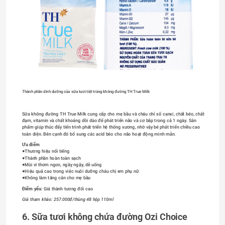
Thành phần dinh dưỡng của sữa tươi tiệt trùng không đường TH True Milk
Sữa không đường TH True Milk cung cấp cho mẹ bầu và cháu chỉ số canxi, chất béo, chất 
đạm, vitamin và chất khoáng dồi dào để phát triển não và cơ bắp trong cả 1 ngày. Sản 
phẩm giúp thúc đẩy tiến trình phát triển hệ thống xương, nhờ vậy bé phát triển chiều cao 
toàn diện. Bên cạnh đó bổ sung các acid béo cho não hoạt động minh mẫn.
Ưu điểm 
●Thương hiệu nổi tiếng
●Thành phần hoàn toàn sạch
●Mùi vì thơm ngon, ngầy ngậy, dễ uống
●Hiệu quả cao trong việc nuôi dưỡng cháu chị em phụ nữ
●Không làm tăng cân cho mẹ bầu
Điểm yếu:
 Giá thành tương đối cao
Giá tham khảo: 257.000đ/thùng 48 hộp 110ml
6. Sữa tươi không chứa đường Ozi Choice