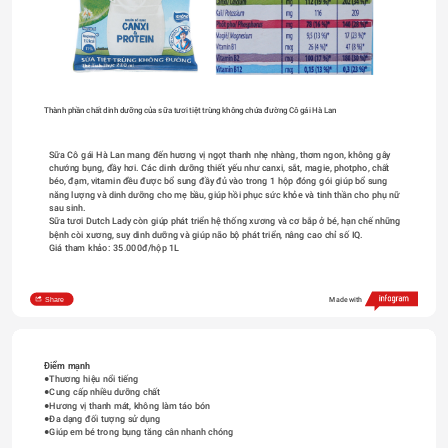
Thành phần chất dinh dưỡng của sữa tươi tiệt trùng không chứa đường Cô gái Hà Lan
Sữa Cô gái Hà Lan mang đến hương vị ngọt thanh nhẹ nhàng, thơm ngon, không gây 
chướng bụng, đầy hơi. Các dinh dưỡng thiết yếu như canxi, sắt, magie, photpho, chất 
béo, đạm, vitamin đều được bổ sung đầy đủ vào trong 1 hộp đóng gói giúp bổ sung 
năng lượng và dinh dưỡng cho mẹ bầu, giúp hồi phục sức khỏe và tinh thần cho phụ nữ 
sau sinh. 
Sữa tươi Dutch Lady còn giúp phát triển hệ thống xương và cơ bắp ở bé, hạn chế những 
bệnh còi xương, suy dinh dưỡng và giúp não bộ phát triển, nâng cao chỉ số IQ.
Giá tham khảo: 35.000đ/hộp 1L
Share
Made with
Điểm mạnh 
●Thương hiệu nổi tiếng
●Cung cấp nhiều dưỡng chất
●Hương vị thanh mát, không làm táo bón
●Đa dạng đối tượng sử dụng
●Giúp em bé trong bụng tăng cân nhanh chóng