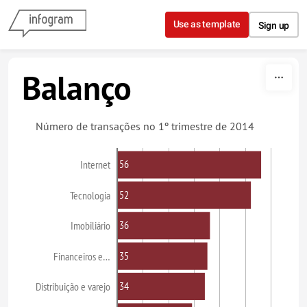
Skip to content
Use as template
Sign up
Balanço
Número de transações no 1º trimestre de 2014
56
Internet
52
Tecnologia
36
Imobiliário
35
Financeiros e…
34
Distribuição e varejo