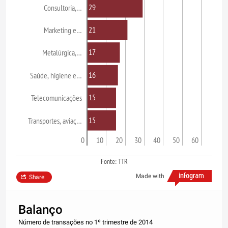
29
Consultoria,…
21
Marketing e…
17
Metalúrgica,…
16
Saúde, higiene e…
15
Telecomunicações
15
Transportes, aviaç…
0
10
20
30
40
50
60
Fonte: TTR
Made with
Share
Balanço
Número de transações no 1º trimestre de 2014