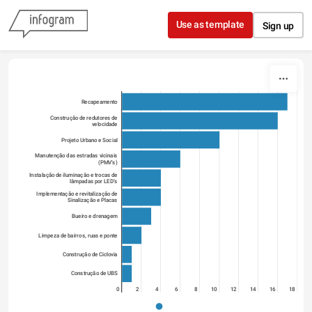
Skip to content
Use as template
Sign up
Recapeamento
Construção de redutores de
velocidade
Projeto Urbano e Social
Manutenção das estradas vicinais
(PMV’s)
Instalação de iluminação e trocas de
lâmpadas por LED’s
Implementação e revitalização de
Sinalização e Placas
Bueiro e drenagem
Limpeza de bairros, ruas e ponte
Construção de Ciclovia
Construção de UBS
0
2
4
6
8
10
12
14
16
18