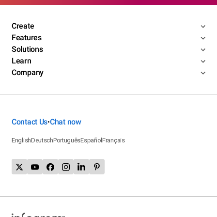
Create
Features
Solutions
Learn
Company
Contact Us
Chat now
•
English
Deutsch
Português
Español
Français