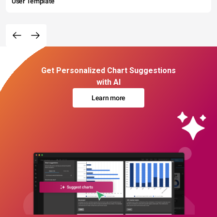
User Template
Get Personalized Chart Suggestions
with AI
Learn more