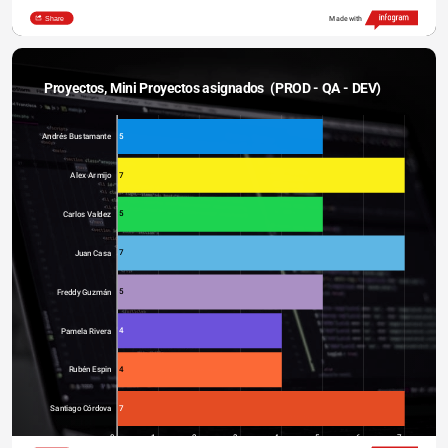
Share
Made with
Proyectos, Mini Proyectos asignados  (PROD - QA - DEV)
5
Andrés Bustamante
7
Alex Armijo
5
Carlos Valdez
7
Juan Casa
5
Freddy Guzmán
4
Pamela Rivera
4
Rubén Espin
7
Santiago Córdova
0
1
2
3
4
5
6
7