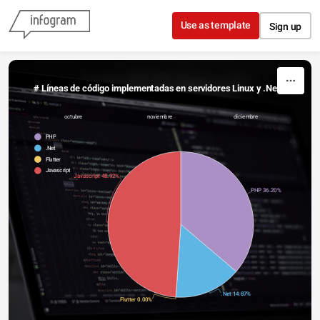
Skip to content
Use as template
Sign up
 # Líneas de código implementadas en servidores Linux y .Net
octubre
noviembre
diciembre
PHP
.Net
Flutter
Javascript
Javascript 48.92%
PHP 36.20%
.Net 14.87%
Flutter 0.00%