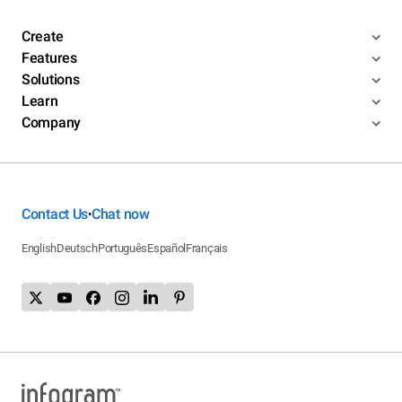
Create
Features
Solutions
Learn
Company
Contact Us
Chat now
•
English
Deutsch
Português
Español
Français