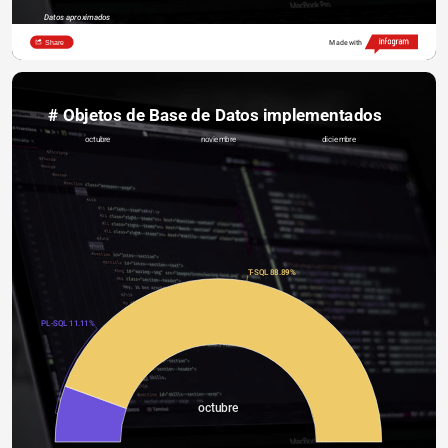
Datos aproximados
Share
Made with
# Objetos de Base de Datos implementados
octubre
noviembre
diciembre
T-SQL 88.89%
PL-SQL 11.11%
octubre