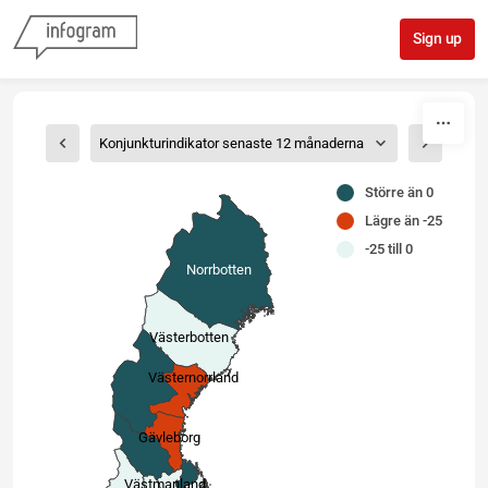
Skip to content
Sign up
Konjunkturindikator senaste 12 månaderna
Större än 0
Lägre än -25
-25 till 0
Norrbotten
Västerbotten
Västernorrland
Gävleborg
Västmanland