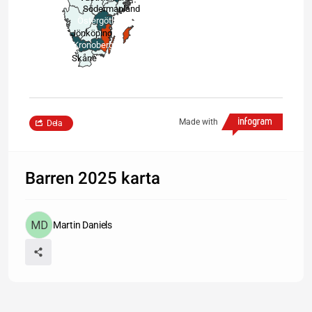
Södermanland
Östergötland
Jönköping
Kronoberg
Skåne
Made with
Dela
Barren 2025 karta
Martin Daniels