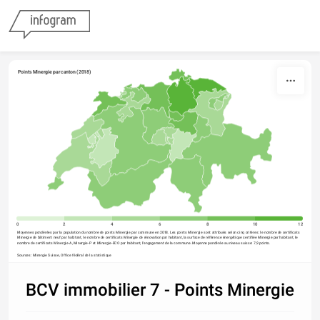
Skip to content
Points Minergie par canton (2018)
0
2
4
6
8
10
12
Moyennes pondérées par la population du nombre de points Minergie par commune en 2018. Les points Minergie sont attribués selon cinq critères: le nombre de certificats 
Minergie de bâtiment neuf par habitant, le nombre de certificats Minergie de rénovation par habitant, la surface de référence énergétique certifiée Minergie par habitant, le 
nombre de certificats Minergie-A, Minergie-P et Minergie-ECO par habitant, l'engagement de la commune. Moyenne pondérée au niveau suisse: 7,9 points.
Sources: Minergie Suisse, Office fédéral de la statistique
BCV immobilier 7 - Points Minergie