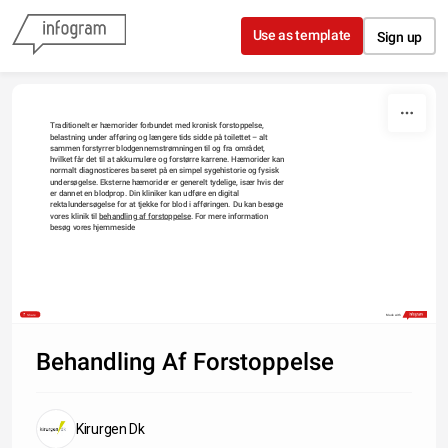
Skip to content
Use as template
Sign up
Traditionelt er hæmorider forbundet med kronisk forstoppelse, 
belastning under afføring og længere tids sidde på toilettet – alt 
sammen forstyrrer blodgennemstrømningen til og fra området, 
hvilket får det til at akkumulere og forstørre karrene. Hæmorider kan 
normalt diagnosticeres baseret på en simpel sygehistorie og fysisk 
undersøgelse. Eksterne hæmorider er generelt tydelige, især hvis der 
er dannet en blodprop. Din kliniker kan udføre en digital 
rektalundersøgelse for at tjekke for blod i afføringen. Du kan besøge 
vores klinik til 
behandling af forstoppelse
. For mere information 
besøg vores hjemmeside
Share
Made with
Behandling Af Forstoppelse
Kirurgen Dk