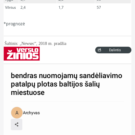
Vilnius
2,4
1,7
57
*prognozė
Šaltinis: „Newsec“, 2018 m. pradžia
Dalintis
bendras nuomojamų sandėliavimo
patalpų plotas baltijos šalių
miestuose
Archyvas