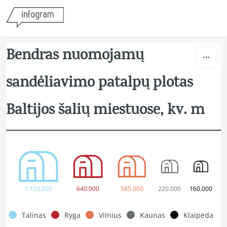
Skip to content
Bendras nuomojamų
sandėliavimo patalpų plotas
Baltijos šalių miestuose, kv. m
1.150.000
640.000
585.000
220.000
160.000
Talinas
Ryga
Vilnius
Kaunas
Klaipėda