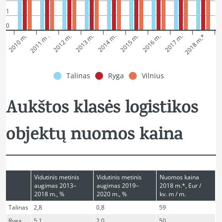
1
0
2010 m.
2011 m .
2012 m.
2013 m.
2014 m.
2015 m.
2016 m.
2017 m.
2018 m.*
Talinas
Ryga
Vilnius
Aukštos klasės logistikos
objektų nuomos kaina
Vidutinis metinis
Vidutinis metinis
Nuomos kaina
augimas 2013–
augimas 2019–
2018 m.*, Eur /
sort
2018 m., %
2020 m., %
kv. m / m.
Talinas
2,8
0,8
59
Ryga
5,1
2,0
50