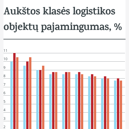
Aukštos klasės logistikos
objektų pajamingumas, %
11
10
9
8
7
6
5
4
3
2