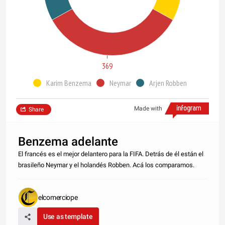
369
Karim Benzema
Neymar
Arjen Robben
Made with
Share
Benzema adelante
El francés es el mejor delantero para la FIFA. Detrás de él están el
brasileño Neymar y el holandés Robben. Acá los comparamos.
elcomerciope
Use as template