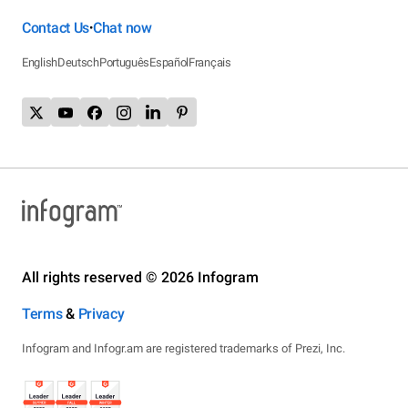
Contact Us
Chat now
•
English
Deutsch
Português
Español
Français
All rights reserved © 2026 Infogram
Terms
&
Privacy
Infogram and Infogr.am are registered trademarks of Prezi, Inc.