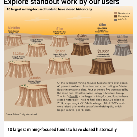
Explore standout work by our users
10 largest mining-focused funds to have closed historically