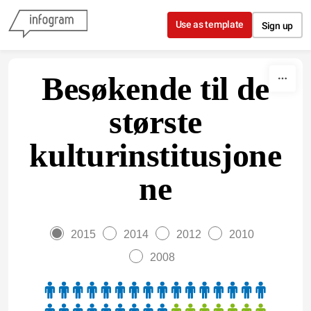
Skip to content
Use as template
Sign up
Besøkende til de
største
kulturinstitusjone
ne
2015
2014
2012
2010
2008