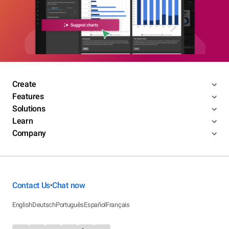
Create
Features
Solutions
Learn
Company
Contact Us
Chat now
•
English
Deutsch
Português
Español
Français