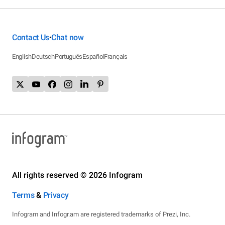
Contact Us
Chat now
•
English
Deutsch
Português
Español
Français
All rights reserved © 2026 Infogram
Terms
&
Privacy
Infogram and Infogr.am are registered trademarks of Prezi, Inc.