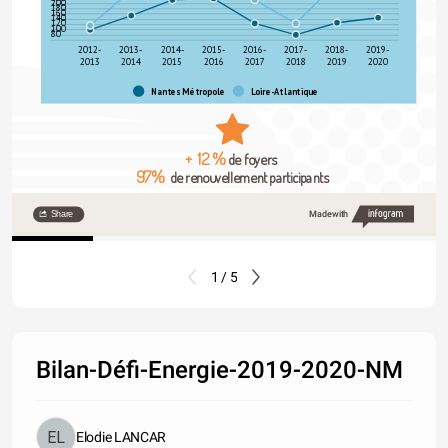
200
180
160
140
120
100
80
2012-
2013-
2014-
2015-
2016-
2017-
2018-
2019-
2013
2014
2015
2016
2017
2018
2019
2020
Nantes Métropole
Loire-Atlantique
+ 12 %
 de foyers 
97%
  de renouvellement participants
Share
Made with
1 / 5
Bilan-Défi-Energie-2019-2020-NM
Elodie LANCAR