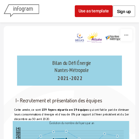
Skip to content
Use as template
Sign up
Bilan du Défi Énergie
Nantes-Métropole
2021-2022
I- Recrutement et présentation des équipes
Cette année, ce sont 
139 foyers répartis en 19 équipes 
qui ont fait le pari de diminuer 
leurs consommations d'énergie et d'eau de 8% par rapport à l'hiver précédent et du 1er 
décembre au 30 avril 2020.
Évolution du nombre de foyers par an
340
320
300
280
260
240
220