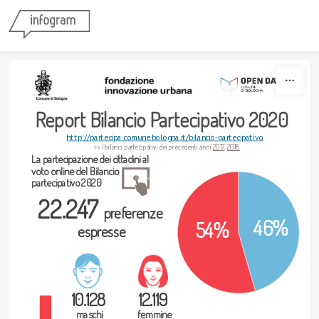
Skip to content
Report Bilancio Partecipativo 2020
http://partecipa.comune.bologna.it/bilancio-partecipativo
>> I bilanci partecipativi dei precedenti anni 
2017
, 
2018
La partecipazione dei cittadini al 
voto online del Bilancio 
partecipativo 2020
22.247 
preferenze 
46%
54%
espresse
10.128 
12.119 
maschi 
femmine