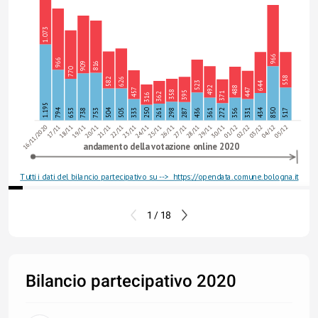
1.073
966
966
816
909
770
558
582
626
523
644
492
488
457
447
358
395
371
362
316
1.195
794
504
434
653
738
753
505
333
250
261
298
287
436
361
272
356
331
850
517
16/11/2020
17/11
18/11
19/11
20/11
21/11
22/11
23/11
24/11
25/11
26/11
27/11
28/11
29/11
30/11
01/12
02/12
03/12
04/12
05/12
andamento della votazione online 2020
Tutti i dati del bilancio partecipativo su -->  https://opendata.comune.bologna.it
1 / 18
Bilancio partecipativo 2020