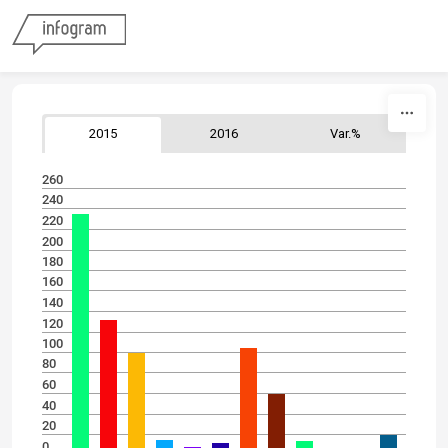
Skip to content
2015
2016
Var.%
260
240
220
200
180
160
140
120
100
80
60
40
20
0