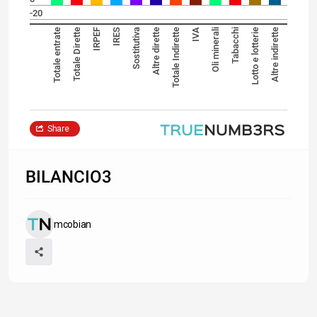
-20
Totale entrate
Totale Dirette
IRPEF
IRES
Sostitutiva
Altre dirette
Totale Indirette
IVA
Oli minerali
Tabacchi
Lotto e lotterie
Altre indirette
Share
BILANCIO3
mcobian