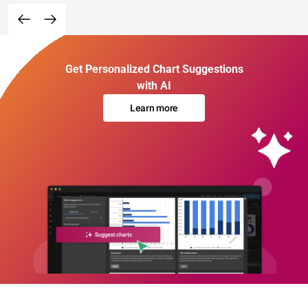
Get Personalized Chart Suggestions
with AI
Learn more