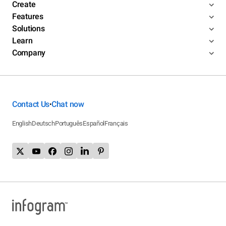
Create
Features
Solutions
Learn
Company
Contact Us
Chat now
•
English
Deutsch
Português
Español
Français