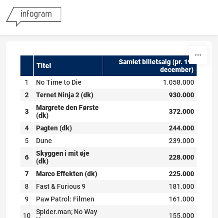
Skip to content
Samlet billetsalg (pr. 19.
Titel
december)
1
No Time to Die
1.058.000
2
Ternet Ninja 2 (dk)
930.000
Margrete den Første
3
372.000
(dk)
4
Pagten (dk)
244.000
5
Dune
239.000
Skyggen i mit øje
6
228.000
(dk)
7
Marco Effekten (dk)
225.000
8
Fast & Furious 9
181.000
9
Paw Patrol: Filmen
161.000
Spider.man; No Way
10
155.000