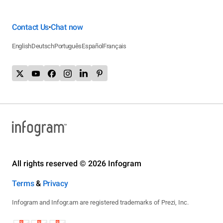
Contact Us
Chat now
•
English
Deutsch
Português
Español
Français
All rights reserved © 2026 Infogram
Terms
&
Privacy
Infogram and Infogr.am are registered trademarks of Prezi, Inc.