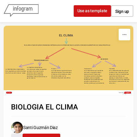
Skip to content
Use as template
Sign up
EL CLIMA
ES EL RESULTADO DE VARIOS FENOMENOS METEOROLOGICOS INTERCINECTADOS QUE INFLUYEN DESICIVAMENTE EN SUS CARACTERISTICAS
ACUOSOS
TERMODINAMICOS
LA PRESION ATMOSFERICA:
El viento:
Precipitacion:
Humedad:
es la fuerza por unidad de superficie 
LA TEMPERATURA ATMOSFERICA:
es el flujo del aire a gran escala en la 
es un hidrometeoro que cae desde 
es la cantidad de vapor de agua que 
que ejerce el aire que forma la 
Es la magnitud que revela la cantidad 
atmósfera terrestre. En la atmósfera, 
una nube o un grupo de nubes y 
contiene el aire. Siempre hay vapor 
atmósfera sobre la superficie 
de calor de un cierto entorno  cuerpo
el viento es el movimiento en masa 
alcanza el suelo. Puede estar 
de agua en el aire y la cantidad varía 
terrestre.​El valor de la presión 
del aire de acuerdo con las 
formado por partículas liquidas o 
según diversos factores, por 
atmosférica sobre el nivel del mar es 
diferencias de presión atmosférica.
solidas lo cual va a depender 
ejemplo, si recién llovió, si se está 
de 101 325 Pa.​
fuertemente de la temperatura que 
cerca del mar, si hay o no vegetación 
presenta la atmósfera en los 
en el terreno, la temperatura del aire, 
distintos niveles que va atravesando.
entre otros.
Share
Made with
BIOLOGIA EL CLIMA
Santi Guzmán Diaz