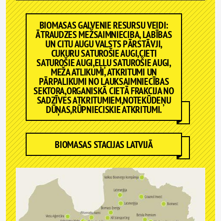
BIOMASAS GALVENIE RESURSU VEIDI:
ĀTRAUDZES MEŽSAIMNIECIBA, LABĪBAS
UN CITU AUGU VALSTS PĀRSTĀVJI,
CUKURU SATUROŠIE AUGI,CIETI
SATUROŠIE AUGI,EĻĻU SATUROŠIE AUGI,
MEŽA ATLIKUMI, ATKRITUMI UN
PĀRPALIKUMI NO LAUKSAIMNIECĪBAS
SEKTORA,ORGANISKĀ CIETĀ FRAKCIJA NO
SADZĪVES ATKRITUMIEM,NOTEKŪDEŅU
DŪŅAS,RŪPNIECISKIE ATKRITUMI.
BIOMASAS STACIJAS LATVIJĀ