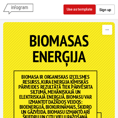
Skip to content
Use as template
Sign up
BIOMASAS
ENERĢIJA
BIOMASA IR ORGANISKAS IZCELSMES
RESURSS, KURA ENERĢIJA ĶĪMISKĀS
PĀRVEIDES REZULTĀTĀ TIEK PĀRVĒSRTA
SILTUMĀ, MEHĀNISKAJĀ UN
ELEKTRISKAJĀ ENERĢIJĀ. BIOMASU VAR
IZMANTOT DAŽĀDOS VEIDOS:
BIOENERĢIJĀ, BIOKURINĀMAIS, ŠĶIDRO
UN GĀZVEIDA. BIOMASU IZMANTO ARĪ
ŠĶIEDRU UN CITU VIELU RAŽOŠANĀ.