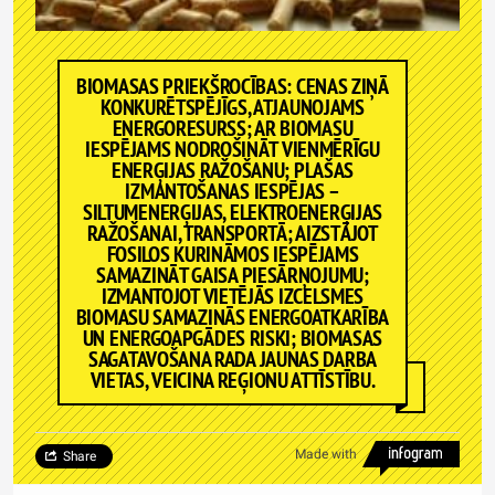
BIOMASAS PRIEKŠROCĪBAS: CENAS ZIŅĀ
KONKURĒTSPĒJĪGS, ATJAUNOJAMS
ENERGORESURSS; AR BIOMASU
IESPĒJAMS NODROŠINĀT VIENMĒRĪGU
ENERĢIJAS RAŽOŠANU; PLAŠAS
IZMANTOŠANAS IESPĒJAS –
SILTUMENERĢIJAS, ELEKTROENERĢIJAS
RAŽOŠANAI, TRANSPORTĀ; AIZSTĀJOT
FOSILOS KURINĀMOS IESPĒJAMS
SAMAZINĀT GAISA PIESĀRŅOJUMU;
IZMANTOJOT VIETĒJĀS IZCELSMES
BIOMASU SAMAZINĀS ENERGOATKARĪBA
UN ENERGOAPGĀDES RISKI; BIOMASAS
SAGATAVOŠANA RADA JAUNAS DARBA
VIETAS, VEICINA REĢIONU ATTĪSTĪBU.
Made with
Share