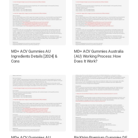
MD+ ACV Gummies AU
MD+ ACV Gummies Australia
Ingredients Details [2024] &
(AU) Working Process: How
Cons
Does It Work?
MD+ ACV Gummies AU
BioXtrim Premium Gummies DE,