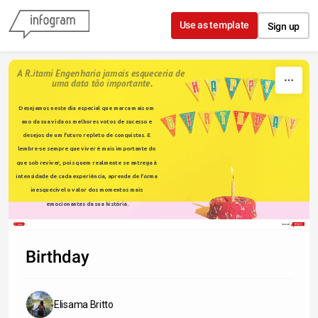
Skip to content
Use as template
Sign up
A R.itami Engenharia jamais esqueceria de 
uma data tão importante.
Desejamos neste dia especial que marca mais um 
ano da sua vida os melhores votos de 
sucesso
e 
desejos de um futuro repleto de conquistas. E 
lembre-se sempre que viver é mais importante do 
que sob reviver, pois quem realmente se entrega à 
intensidade de cada experiência, aprende de forma 
inesquecível o valor dos momentos mais 
emocionantes da sua história.
Share
Made with
Birthday
Elisama Britto