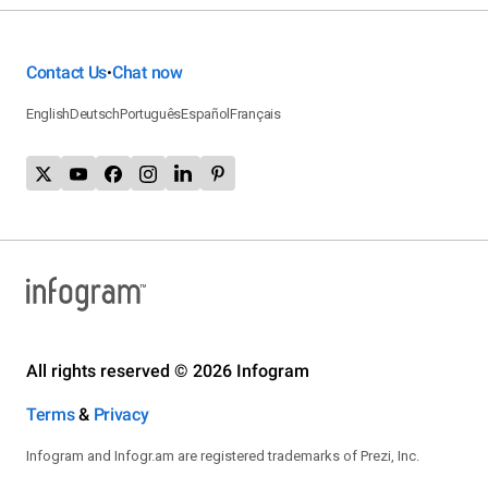
Contact Us
Chat now
•
English
Deutsch
Português
Español
Français
All rights reserved © 2026 Infogram
Terms
&
Privacy
Infogram and Infogr.am are registered trademarks of Prezi, Inc.