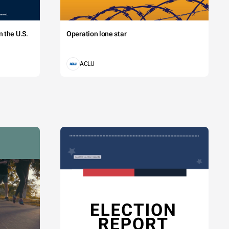
 the U.S.
Operation lone star
ACLU