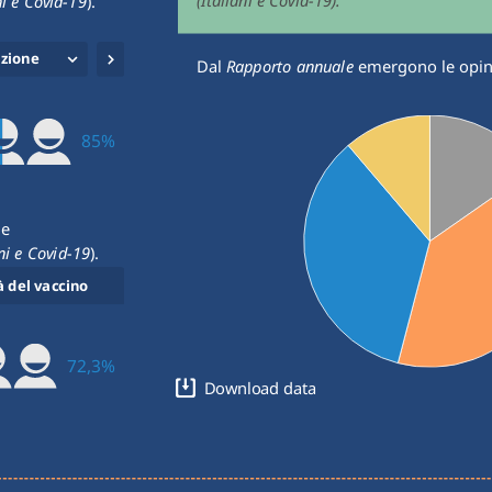
(Italiani e Covid-19).
ni e Covid-19
).
azione
Dal 
Rapporto annuale
 emergono le opini
85%
e 
ani e Covid-19
).
 del vaccino
72,3%
Download data