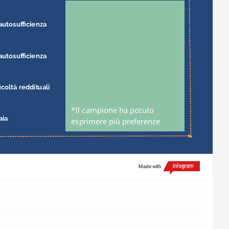
autosufficienza
autosufficienza
icoltà reddituali
*Il campione ha potuto 
aia
esprimere più preferenze
Made with