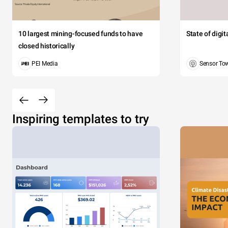
10 largest mining-focused funds to have
State of digi
closed historically
PEI Media
Sensor To
Inspiring templates to try