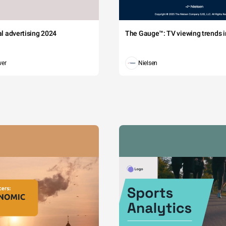
tal advertising 2024
The Gauge™: TV viewing trends in
wer
Nielsen