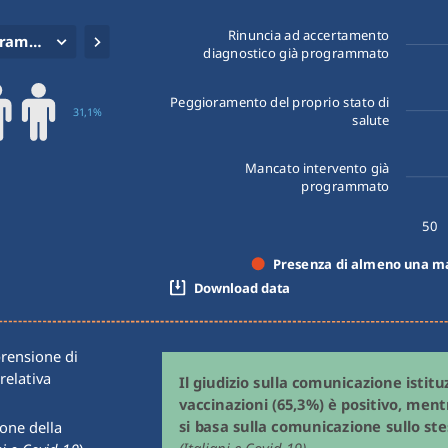
Rinuncia ad accertamento
Rinuncia ad accertamento diagnostico già programmato
diagnostico già programmato
Peggioramento del proprio stato di
31,1%
salute
Mancato intervento già
programmato
60
50
Presenza di almeno una ma
Download data
rensione di 
relativa 
Il giudizio sulla comunicazione istituz
vaccinazioni (65,3%) è positivo, men
ione della