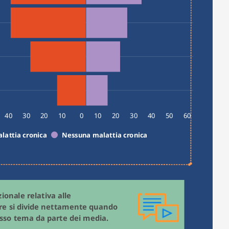
40
30
20
10
0
10
20
30
40
50
60
lattia cronica
Nessuna malattia cronica
ionale relativa alle 
tre si divide nettamente quando 
si basa sulla comunicazione sullo stesso tema da parte dei media. 