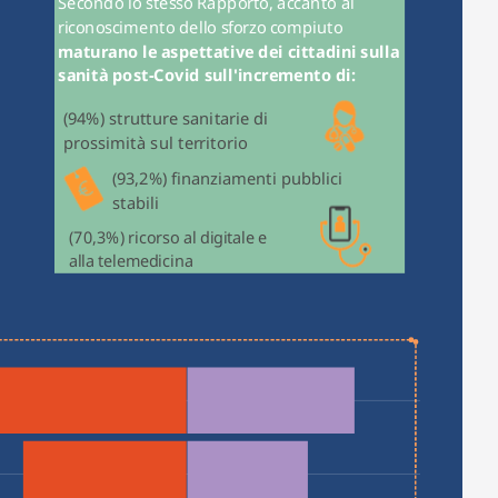
Secondo lo stesso Rapporto, accanto al 
riconoscimento dello sforzo compiuto 
maturano le aspettative dei cittadini sulla 
sanità post-Covid sull'incremento di:
(94%) strutture sanitarie di 
prossimità sul territorio 
(93,2%) finanziamenti pubblici 
stabili 
(70,3%) ricorso al digitale e 
alla telemedicina 