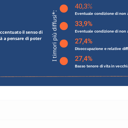
40,3
%
I timori più diffusi*:
Eventuale condizione di non 
33,9%
Eventuale condizione di non 
centuato il senso di 
tà a pensare di poter 
27,4%
Disoccupazione e relative diff
27,4%
Basso tenore di vita in vecchi