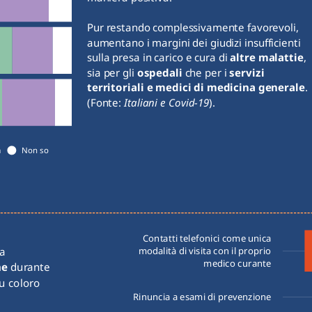
Pur restando complessivamente favorevoli, 
aumentano i margini dei giudizi insufficienti 
sulla presa in carico e cura di 
altre malattie
, 
sia per gli 
ospedali
 che per i 
servizi 
territoriali e medici di medicina generale
. 
(Fonte:
 Italiani e Covid-19
).
a
Non so
Contatti telefonici come unica
Una quota significativa del campione ha visto una 
modalità di visita con il proprio
medico curante
ne
 durante 
 coloro 
Rinuncia a esami di prevenzione