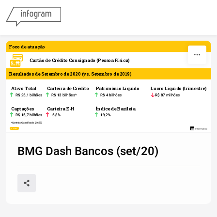
Skip to content
Foco de atuação
Cartão de Crédito Consignado (Pessoa Física)
Resultados de Setembro de 2020 (vs. Setembro de 2019)
Ativo Total
Carteira de Crédito
Patrimônio Líquido
Lucro Líquido (trimestre)
R$ 25,1 bilhões
R$ 13 bilhões*
R$ 4 bilhões
R$ 87 milhões
Captações
Carteira E-H
Índice de Basileia
R$ 15,7 bilhões
5,8%
19,2%
*Carteira Classificada (2.682)
Share
BMG Dash Bancos (set/20)