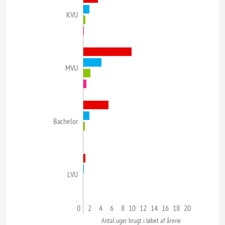
KVU
MVU
Bachelor
LVU
0
2
4
6
8
10
12
14
16
18
20
Antal uger brugt i løbet af årene