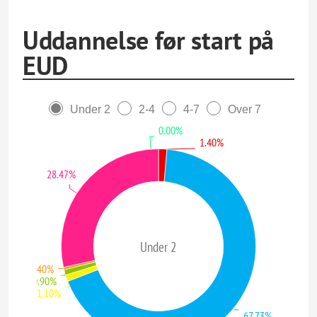
Uddannelse før start på
EUD
Under 2
2-4
4-7
Over 7
0.00%
1.40%
28.47%
Under 2
0.40%
0.90%
1.10%
67.73%