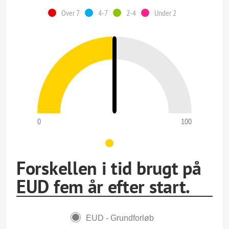
Over 7
4-7
2-4
Under 2
0
100
Forskellen i tid brugt på
EUD fem år efter start.
EUD - Grundforløb