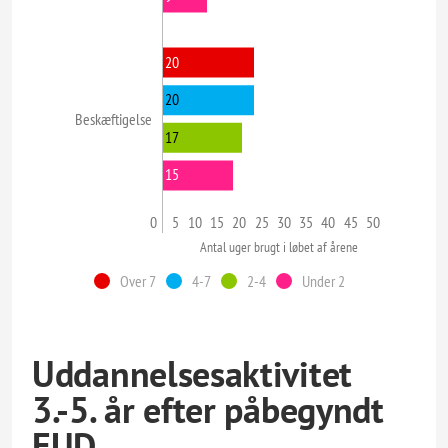
20
20
Beskæftigelse
17
15
0
5
10
15
20
25
30
35
40
45
50
Antal uger brugt i løbet af årene
Over 7
4-7
2-4
Under 2
Uddannelsesaktivitet
3.-5. år efter påbegyndt
EUD