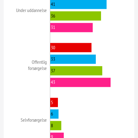
41
Under uddannelse
36
31
30
33
Offentlig
forsørgelse
37
43
5
6
Selvforsørgelse
8
9