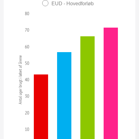
EUD - Hovedforløb
80
70
60
Antal uger brugt i løbet af årene
50
40
30
20
10