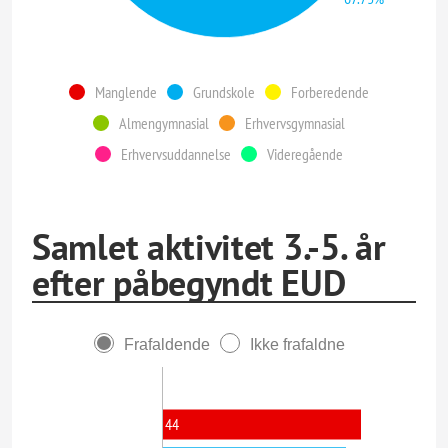
Manglende
Grundskole
Forberedende
Almengymnasial
Erhvervsgymnasial
Erhvervsuddannelse
Videregående
Samlet aktivitet 3.-5. år
efter påbegyndt EUD
Frafaldende
Ikke frafaldne
44