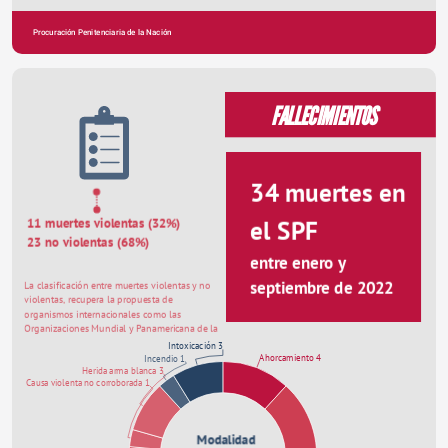
Procuración Penitenciaria de la Nación
ANNUAL REPORT
FALLECIMIENTOS
34 muertes en 
el SPF
11 muertes violentas (32%)
23 no violentas (68%)
entre enero y 
septiembre de 2022
La clasificación entre muertes violentas y no 
violentas, recupera la propuesta de 
organismos internacionales como las 
Organizaciones Mundial y Panamericana de la 
Salud.
Intoxicación 3
Ahorcamiento 4
Incendio 1
Herida arma blanca 3
Causa violenta no corroborada 1
Modalidad