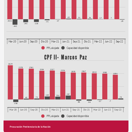
49
36
35
17
7
-17
2421
-29
-75
-220
-241
-443
Mar-20
Jun-20
Sep-20
Dic-20
Mar-21
Jun-21
Sep-21
Dic-21
Mar-22
Jun-22
Sep-22
PPL alojada
Capacidad disponible
CPF II- Marcos Paz
2629
2370
2361
2217
2204
2136
2067
2059
2010
1980
1894
297
229
216
79
72
63
-7
-37
-86
-94
-196
Mar-20
Jun-20
Sep-20
Dic-20
Mar-21
Jun-21
Sep-21
Dic-21
Mar-22
Jun-22
Sep-22
PPL alojada
Capacidad disponible
Procuración Penitenciaria de la Nación