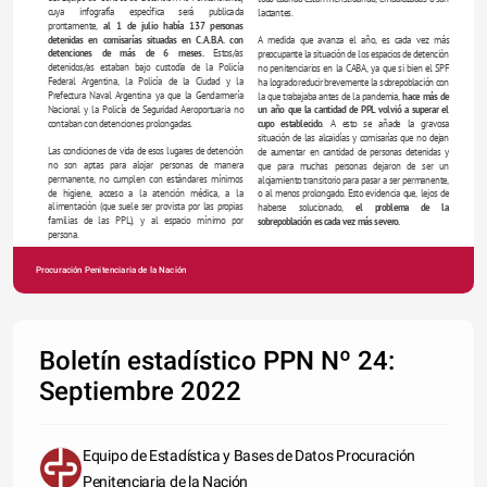
cuya infografía específica será publicada 
lactantes.
prontamente, 
al 1 de julio había 137 personas 
A medida que avanza el año, es cada vez más 
detenidas en comisarías situadas en C.A.B.A. con 
preocupante la situación de los espacios de detención 
detenciones de más de 6 meses.
 Estos/as 
no penitenciarios en la CABA, ya que si bien el SPF 
detenidos/as estaban bajo custodia de la Policía 
ha logrado reducir brevemente la sobrepoblación con 
Federal Argentina, la Policía de la Ciudad y la 
la que trabajaba antes de la pandemia, 
hace más de 
Prefectura Naval Argentina ya que la Gendarmería 
un año que la cantidad de PPL volvió a superar el 
Nacional y la Policía de Seguridad Aeroportuaria no 
cupo establecido
. A esto se añade la gravosa 
contaban con detenciones prolongadas.
situación de las alcaidías y comisarías que no dejan 
de aumentar en cantidad de personas detenidas y 
Las condiciones de vida de esos lugares de detención 
que para muchas personas dejaron de ser un 
no son aptas para alojar personas de manera 
alojamiento transitorio para pasar a ser permanente, 
permanente, no cumplen con estándares mínimos 
o al menos prolongado. Esto evidencia que, lejos de 
de higiene, acceso a la atención médica, a la 
haberse solucionado, 
el problema de la 
alimentación (que suele ser provista por las propias 
familias de las PPL), y al espacio mínimo por 
sobrepoblación es cada vez más severo.
persona.
Procuración Penitenciaria de la Nación
ANNUAL REPORT
Boletín estadístico PPN Nº 24:
Septiembre 2022
Equipo de Estadística y Bases de Datos Procuración
Penitenciaria de la Nación