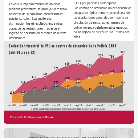
CABA por períodos prolongados.
Covid y la implementación de diversas 
Los centros de detención no penitenciarios 
medidas preventivas, se produjo un relativo 
colapsaron rápidamente y, pese al cese de 
descenso de la población encarcelada en 
las restricciones generales en materia de 
esta jurisdicción. Esta moderada 
circulación de personas, el número de 
disminución fue el resultado, entre otras 
población encarcelada en estos espacios 
cosas, de las restricciones impuestas al 
no ha dejado de crecer en los últimos dos 
ingreso de personas en el marco de nuevas 
años.  
detenciones.
Evolución trimestral de PPL en centros de detención de la Policía CABA 
(abr-20 a sep-22)
861
809
786
698
659
638
578
530
528
491
462
443
417
400
391
331
331
323
318
307
259
258
255
227
223
195
147
139
abr-20
jun-20
sep-20
dic-20
mar-21
jun-21
sep-21
dic-21
mar-22
jun-22
sep-22
Fuente: Elaboración propia sobre información brindada por la Policía de la Ciudad
Procuración Penitenciaria de la Nación
ANNUAL REPORT