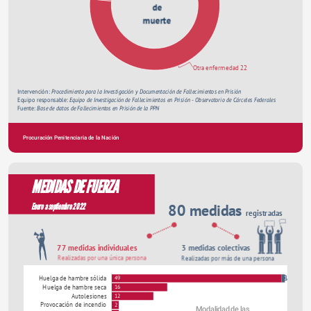
de
muerte
Otra enfermedad 22
Intervención: 
Procedimiento para la Investigación y Documentación de Fallecimientos en Prisión 
Equipo responsable: 
Equipo de Investigación de Fallecimientos en Prisión - Observatorio de Cárceles Federales
Fuente: 
Base de datos de Fallecimientos en Prisión de la PPN
Procuración Penitenciaria de la Nación
ANNUAL REPORT
MEDIDAS DE FUERZA
80 medidas 
Enero a septiembre 2022
registradas 
77 medidas individuales
3 medidas colectivas
Realizadas por una única persona
Realizadas por más de una persona
Huelga de hambre sólida
49
1
Huelga de hambre seca
16
Autolesiones
12
Provocación de incendio
2
Modalidad de las 