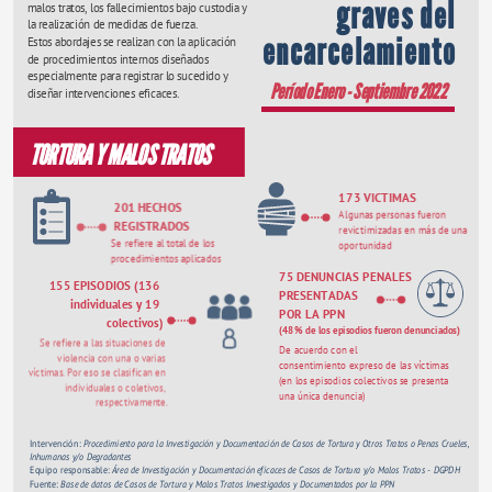
graves del 
malos tratos, los fallecimientos bajo custodia y 
la realización de medidas de fuerza. 
encarcelamiento 
Estos abordajes se realizan con la aplicación 
de procedimientos internos diseñados 
especialmente para registrar lo sucedido y 
Período Enero - Septiembre 2022
diseñar intervenciones eficaces. 
TORTURA Y MALOS TRATOS
173 VICTIMAS
201 HECHOS 
Algunas personas fueron 
REGISTRADOS
revictimizadas en más de una 
Se refiere al total de los 
oportunidad
procedimientos aplicados
75 DENUNCIAS PENALES 
155 EPISODIOS (136 
PRESENTADAS 
individuales y 19 
POR LA PPN   
colectivos)
(48% de los episodios fueron denunciados)   
Se refiere a las situaciones de 
De acuerdo con el 
violencia con una o varias 
consentimiento expreso de las víctimas
víctimas. Por eso se clasifican en 
(en los episodios colectivos se presenta 
individuales o coletivos, 
una única denuncia) 
respectivamente.
Intervención: 
Procedimiento para la Investigación y Documentación de Casos de Tortura y Otros Tratos o Penas Crueles, 
Inhumanas y/o Degradantes 
Equipo responsable: 
Área de Investigación y Documentación eficaces de Casos de Tortura y/o Malos Tratos - DGPDH
Fuente: 
Base de datos de Casos de Tortura y Malos Tratos Investigados y Documentados por la PPN