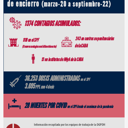
de encierro 
(marzo-20 a septiembre-22)
1374 CONTAGIOS ACUMULADOS:
 243 en centros no penitenciarios 
 1118 en el SPF
de la CABA 
(8  nuevos contagios en el último trimestre)
 13 en institutos de NNyA de la CABA
36.253 DOSIS ADMINISTRADAS 
en el SPF
3.695
 PPL con 4 dosis
28 MUERTES POR COVID 
en el SPF desde el comienzo de la pandemia
Información recopilada por los equipos de trabajo de la DGPDH