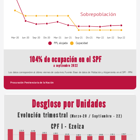
Sobrepoblación
Mar-20
Jun-20
Sep-20
Dic-20
Mar-21
Jun-21
Sep-21
Dic-21
Mar-22
Jun-22
Sep-22
PPL alojada
Capacidad
104% de ocupación en el SPF
a septiembre 2022
Los datos corresponden al último viernes de cada mes. Fuente: Base de datos de Población y Alojamiento en el SPF - PPN
Procuración Penitenciaria de la Nación
ANNUAL REPORT
Desglose por Unidades
Evolución trimestral 
(Marzo-20 / Septiembre - 22)
CPF I - Ezeiza
2219
2198
2053
1995
1947
1929
1911
1901
1883
1882