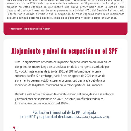
enero de 2022 la PPN verificó nuevamente la existencia de 30 personas con Covid positivo 
alojadas en estos espacios, lo que motivó una nueva presentación ante la Justicia, que 
dispuso el traslado inmediato de estas personas a la Unidad N°21 del Servicio Penitenciario 
Federal. Por lo demás, es visible que la ocupación de estos espacios muestra un incremento 
oscilante aunque sostenido desde el inicio de la pandemia y todavía sigue en aumento.
Procuración Penitenciaria de la Nación
ANNUAL REPORT
Alojamiento y nivel de ocupación en el SPF
Tras un significativo descenso de la población penal ocurrido en 2020 en los 
dos primeros meses luego de la declaración de la emergencia sanitaria por 
Covid-19, hasta el mes de julio de 2021 el SPF informó que no tenía 
sobreocupación. Sin embargo, hacia fines de agosto de 2021 el nivel de 
alojamiento general volvió a superar la capacidad declarada debido a la 
reducción de las plazas informadas en la mayor parte de las unidades. 
Debido a esta actualización en la contabilización del cupo, desde ese entonces 
y hasta el mes de septiembre de 2022 inclusive, las cárceles federales 
funcionaban con una ocupación del 104%.
Evolución trimestral de la PPL alojada 
en el SPF y capacidad declarada 
(Marzo-20 / Septiembre-22)