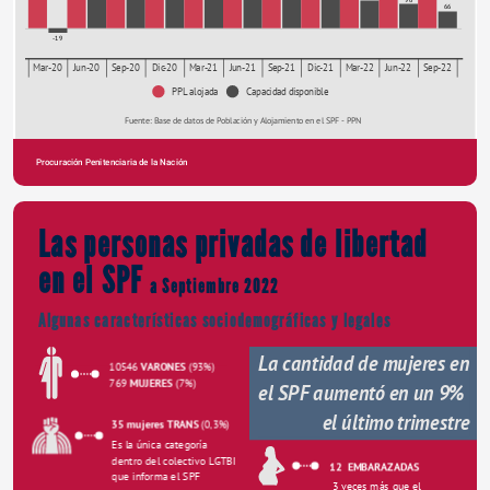
66
-19
Mar-20
Jun-20
Sep-20
Dic-20
Mar-21
Jun-21
Sep-21
Dic-21
Mar-22
Jun-22
Sep-22
PPL alojada
Capacidad disponible
Fuente: Base de datos de Población y Alojamiento en el SPF - PPN
Procuración Penitenciaria de la Nación
ANNUAL REPORT
Las personas privadas de libertad 
en el SPF 
a Septiembre 2022
Algunas características sociodemográficas y legales
La cantidad de mujeres en 
10546 
VARONES
 (93%) 
769 
MUJERES
 (7%)
el SPF aumentó en un 9% 
el último trimestre
35 mujeres TRANS 
(0,3%)
Es la única categoría 
dentro del colectivo LGTBI 
12  EMBARAZADAS
que informa el SPF
3 veces más que el 