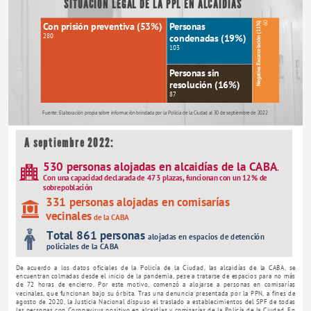
SITUACIÓN LEGAL DE LA PPL EN ALCAIDÍAS
Con prisión preventiva (53%)
Personas
Negativa Excarcelación (11%)
60
280
condenadas (19%)
103
Personas sin
resolución (16%)
87
Fuente: Elaboración propia sobre información brindada por la Policía de la Ciudad al 30 de septiembre de 2022
A septiembre 2022:
530 personas alojadas en alcaidías de la CABA
. 
Con una capacidad declarada de 473 plazas, funcionan con un 12% de 
sobrepoblación
331 personas alojadas en comisarías 
vecinales
 de la CABA
Total 861 personas 
alojadas en espacios de detención 
policiales de la CABA 
De acuerdo a los datos oficiales de la Policía de la Ciudad, las alcaidías de la CABA, se 
encuentran colmadas desde el inicio de la pandemia, pese a tratarse de espacios para no más 
de 72 horas de encierro. Por este motivo, comenzó a alojarse a personas en comisarías 
vecinales, que funcionan bajo su órbita. Tras una denuncia presentada por la PPN, a fines de 
agosto de 2020, la Justicia Nacional dispuso el traslado a establecimientos del SPF de todas 
las personas con Coronavirus positivo en alcaidías y comisarías de la Policía de la Ciudad. En 