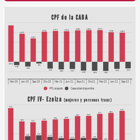
ANNUAL REPORT
CPF de la CABA
1615
1606
1600
1572
1554
1531
1508
1484
1427
1187
1852
-86
-169
-240
-334
-344
-358
-367
-385
-450
-456
-465
Mar-20
Jun-20
Sep-20
Dic-20
Mar-21
Jun-21
Sep-21
Dic-21
Mar-22
Jun-22
Sep-22
PPL alojada
Capacidad disponible
CPF IV- Ezeiza 
(mujeres y personas trans)
552
515
485
472
445
442
404
396
379
369
357
176
164
154
139
137
136
129
109
96