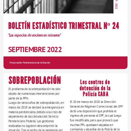
Año 7 - 2022        
BOLETÍN ESTADÍSTICO TRIMESTRAL Nº 24
"Los espacios de encierro en números"
SEPTIEMBRE 2022
Procuración Penitenciaria de la Nación
ANNUAL REPORT
SOBREPOBLACIÓN
Los centros de 
detención de la 
El problema de la sobrepoblación ha sido 
Policía CABA
objeto de numerosas intervenciones por 
parte de la PPN.
El 20 de marzo de 2020 la Dirección 
Luego de varios años de sobrepoblación, en 
General de Régimen Correccional del SPF 
marzo de 2019 se declaró la emergencia en 
dictó una disposición que prohibía el 
materia penitenciaria, debido a la crisis de 
ingreso de personas al SPF, la cual luego 
alojamiento de las cárceles del Servicio 
fue modificada, pero que provocó que 
Penitenciario Federal. Las gestiones 
muchas PPL quedasen alojadas en 
realizadas no lograron descomprimir la 
comisarías y alcaidías de la Policía de la 
situación. Tras el arribo de la pandemia por 