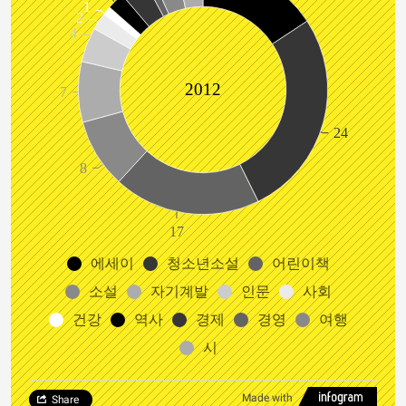
1
2
4
2012
7
24
8
17
에세이
청소년소설
어린이책
소설
자기계발
인문
사회
건강
역사
경제
경영
여행
시
Made with
Share