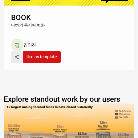
BOOK
나하의 독서량 변화
김영진
Use as template
Explore standout work by our users