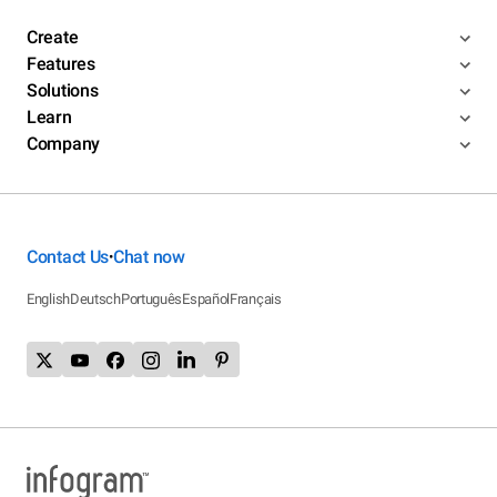
Create
Features
Solutions
Learn
Company
Contact Us
Chat now
•
English
Deutsch
Português
Español
Français