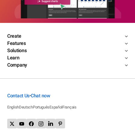
Create
Features
Solutions
Learn
Company
Contact Us
Chat now
•
English
Deutsch
Português
Español
Français