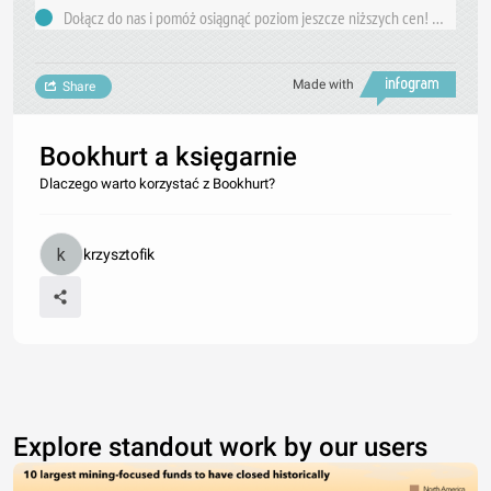
Dołącz do nas i pomóż osiągnąć poziom jeszcze niższych cen! To zależy od Ciebie!
Made with
Share
Bookhurt a księgarnie
Dlaczego warto korzystać z Bookhurt?
krzysztofik
Explore standout work by our users