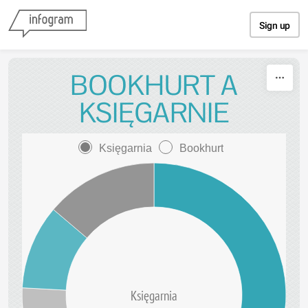
Skip to content
Sign up
BOOKHURT A
KSIĘGARNIE
Księgarnia
Bookhurt
Księgarnia