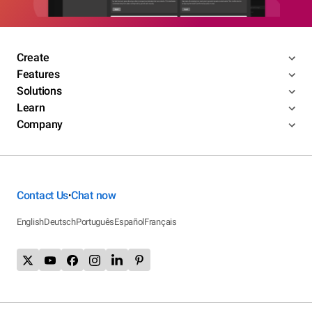
Create
Features
Solutions
Learn
Company
Contact Us
Chat now
•
English
Deutsch
Português
Español
Français