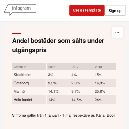
Skip to content
Use as template
Sign up
Andel bostäder som sålts under
utgångspris
Kommun
2016
2017
2018
Stockholm
3%
4%
15%
Göteborg
3,3%
2,8%
14,3%
Malmö
14,1%
9,7%
25,8%
Hela landet
14%
14,5%
24%
Siffrorna gäller från 1 januari - 1 maj respektive år. Källa: Booli