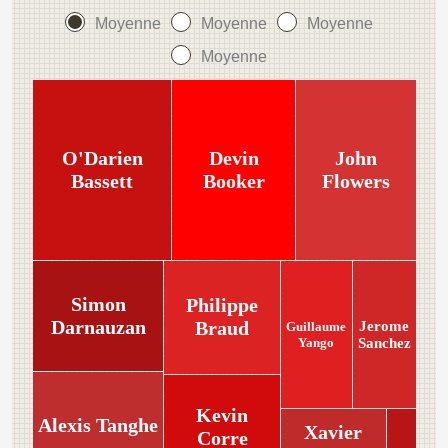
Moyenne
Moyenne
Moyenne
Moyenne
O'Darien
Devin
John
Bassett
Booker
Flowers
Simon
Philippe
Darnauzan
Braud
Jerome
Guillaume
Yango
Sanchez
Kevin
Alexis Tanghe
Xavier
Corre