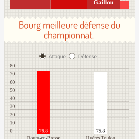
Gaillou
Bourg meilleure défense du
championnat.
Attaque
Défense
80
70
60
50
40
30
20
10
0
76.8
75.8
Bourg-en-Bresse
Hyères Toulon