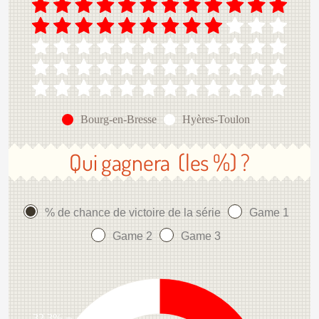
Bourg-en-Bresse
Hyères-Toulon
Qui gagnera (les %) ?
% de chance de victoire de la série
Game 1
Game 2
Game 3
32.3%