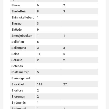
Skara
6
2
Skellefteå
8
3
Skinnskatteberg
1
Skurup
3
Skövde
9
Smedjebacken
1
1
Sollefteå
6
Sollentuna
3
3
Solna
11
5
Sorsele
2
2
Sotenäs
Staffanstorp
5
Stenungsund
Stockholm
118
27
Storfors
2
Storuman
2
Strängnäs
1
Strömstad
1
1