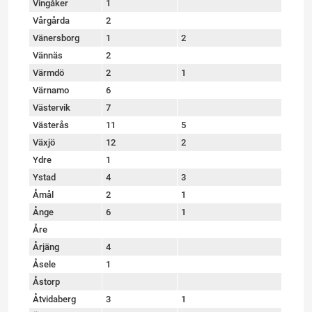
Vingåker
1
Vårgårda
2
Vänersborg
1
2
Vännäs
2
Värmdö
2
1
Värnamo
6
Västervik
7
Västerås
11
5
Växjö
12
2
Ydre
1
Ystad
4
3
Åmål
2
1
Ånge
6
1
Åre
Årjäng
4
Åsele
1
Åstorp
Åtvidaberg
3
1