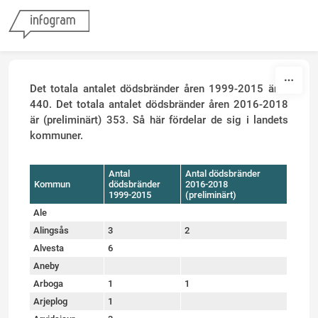
Skip to content
Det totala antalet dödsbränder åren 1999-2015 är 1
440. Det totala antalet dödsbränder åren 2016-2018
är (preliminärt) 353. Så här fördelar de sig i landets
kommuner.
Antal
Antal dödsbränder
Kommun
dödsbränder
2016-2018
1999-2015
(preliminärt)
Ale
Alingsås
3
2
Alvesta
6
Aneby
Arboga
1
1
Arjeplog
1