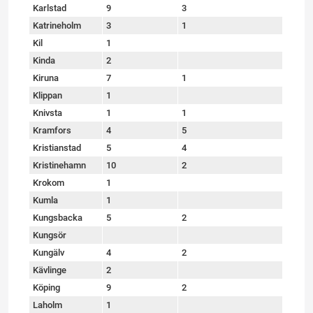
Karlstad
9
3
Katrineholm
3
1
Kil
1
Kinda
2
Kiruna
7
1
Klippan
1
Knivsta
1
1
Kramfors
4
5
Kristianstad
5
4
Kristinehamn
10
2
Krokom
1
Kumla
1
Kungsbacka
5
2
Kungsör
Kungälv
4
2
Kävlinge
2
Köping
9
2
Laholm
1