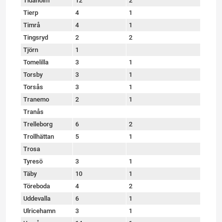
Tidaholm
12
2
Tierp
4
1
Timrå
4
1
Tingsryd
2
2
Tjörn
1
Tomelilla
3
1
Torsby
3
1
Torsås
3
1
Tranemo
2
1
Tranås
Trelleborg
6
2
Trollhättan
5
1
Trosa
Tyresö
3
1
Täby
10
1
Töreboda
4
2
Uddevalla
6
1
Ulricehamn
3
1