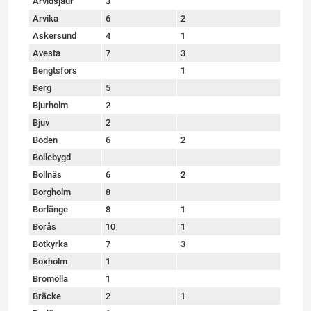
Arvidsjaur
3
Arvika
6
2
Askersund
4
1
Avesta
7
3
Bengtsfors
1
Berg
5
Bjurholm
2
Bjuv
2
Boden
6
2
Bollebygd
Bollnäs
6
2
Borgholm
8
Borlänge
8
1
Borås
10
1
Botkyrka
7
3
Boxholm
1
Bromölla
1
Bräcke
2
1