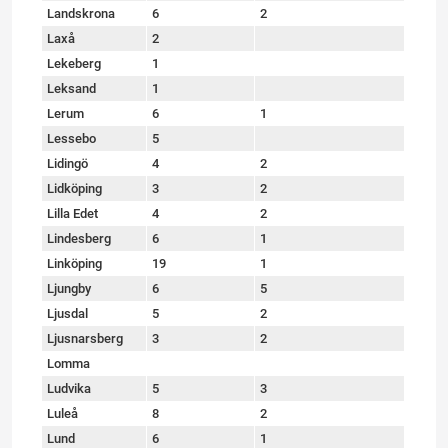
Landskrona
6
2
Laxå
2
Lekeberg
1
Leksand
1
Lerum
6
1
Lessebo
5
Lidingö
4
2
Lidköping
3
2
Lilla Edet
4
2
Lindesberg
6
1
Linköping
19
1
Ljungby
6
5
Ljusdal
5
2
Ljusnarsberg
3
2
Lomma
Ludvika
5
3
Luleå
8
2
Lund
6
1