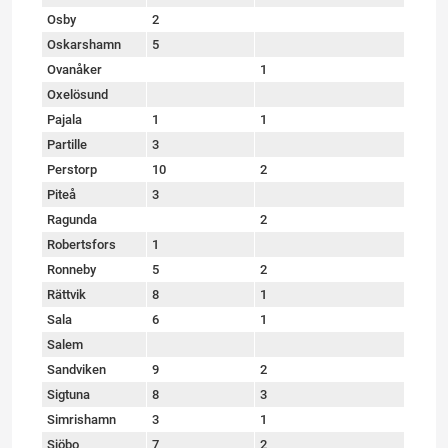
Osby
2
Oskarshamn
5
Ovanåker
1
Oxelösund
Pajala
1
1
Partille
3
Perstorp
10
2
Piteå
3
Ragunda
2
Robertsfors
1
Ronneby
5
2
Rättvik
8
1
Sala
6
1
Salem
Sandviken
9
2
Sigtuna
8
3
Simrishamn
3
1
Sjöbo
7
2