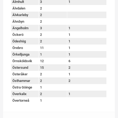
Älmhult
3
1
Älvdalen
2
Älvkarleby
2
Älvsbyn
2
Ängelholm
3
1
Öckerö
2
1
Ödeshög
2
1
Örebro
11
1
Örkelljunga
1
1
Örnsköldsvik
12
6
Östersund
15
2
Österåker
2
1
Östhammar
2
2
Östra Göinge
1
Överkalix
2
1
Övertorneå
1