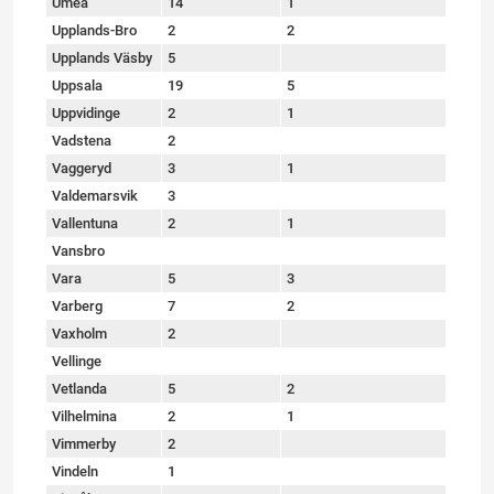
Umeå
14
1
Upplands-Bro
2
2
Upplands Väsby
5
Uppsala
19
5
Uppvidinge
2
1
Vadstena
2
Vaggeryd
3
1
Valdemarsvik
3
Vallentuna
2
1
Vansbro
Vara
5
3
Varberg
7
2
Vaxholm
2
Vellinge
Vetlanda
5
2
Vilhelmina
2
1
Vimmerby
2
Vindeln
1