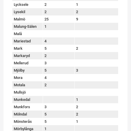
Lycksele
2
1
Lysekil
2
2
Malmö
25
9
Malung-Sälen
1
Malå
Mariestad
4
Mark
5
2
Markaryd
2
Mellerud
3
Mjölby
5
3
Mora
4
Motala
2
Mullsjö
Munkedal
1
Munkfors
3
2
Mölndal
5
2
Mönsterås
5
1
Mörbylånga
1