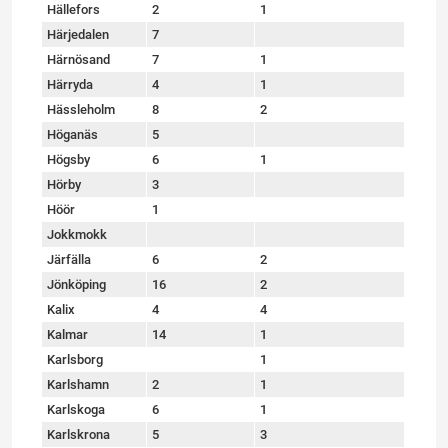
Hällefors
2
1
Härjedalen
7
Härnösand
7
1
Härryda
4
1
Hässleholm
8
2
Höganäs
5
Högsby
6
1
Hörby
3
Höör
1
Jokkmokk
Järfälla
6
2
Jönköping
16
2
Kalix
4
4
Kalmar
14
1
Karlsborg
1
Karlshamn
2
1
Karlskoga
6
1
Karlskrona
5
3