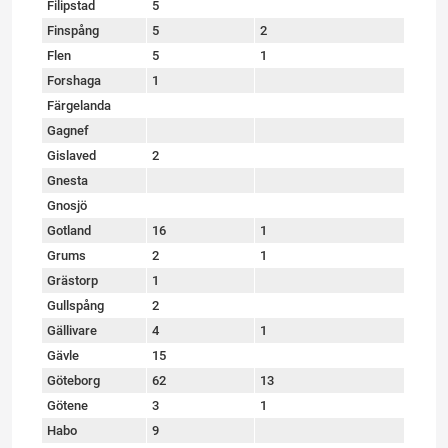
Filipstad
5
Finspång
5
2
Flen
5
1
Forshaga
1
Färgelanda
Gagnef
Gislaved
2
Gnesta
Gnosjö
Gotland
16
1
Grums
2
1
Grästorp
1
Gullspång
2
Gällivare
4
1
Gävle
15
Göteborg
62
13
Götene
3
1
Habo
9