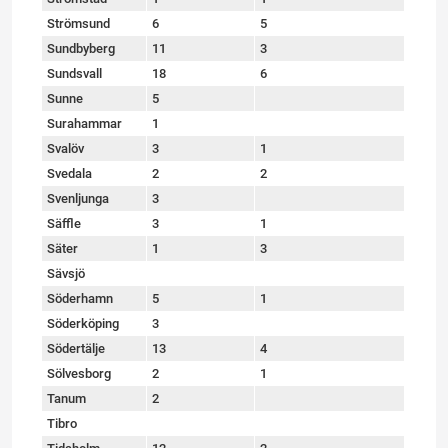
Strömsund
6
5
Sundbyberg
11
3
Sundsvall
18
6
Sunne
5
Surahammar
1
Svalöv
3
1
Svedala
2
2
Svenljunga
3
Säffle
3
1
Säter
1
3
Sävsjö
Söderhamn
5
1
Söderköping
3
Södertälje
13
4
Sölvesborg
2
1
Tanum
2
Tibro