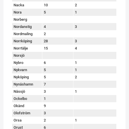
Nacka
10
2
Nora
5
1
Norberg
Nordanstig
4
3
Nordmaling
2
Norrköping
28
3
Norrtälje
15
4
Norsjö
Nybro
6
1
Nykvarn
5
1
Nyköping
5
2
Nynäshamn
7
Nässjö
3
1
Ockelbo
1
Okänd
9
Olofström
3
Orsa
2
1
Orust
6