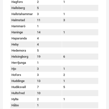
Hagfors
2
1
Hallsberg
5
Hallstahammar
3
1
Halmstad
11
3
Hammarö
1
Haninge
14
1
Haparanda
4
Heby
4
Hedemora
5
Helsingborg
19
6
Herrljunga
1
Hjo
3
1
Hofors
3
2
Huddinge
13
1
Hudiksvall
7
5
Hultsfred
10
Hylte
2
1
Håbo
1