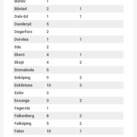
Burlöv
1
Båstad
2
1
Dals-Ed
1
1
Danderyd
5
Degerfors
2
Dorotea
1
1
Eda
2
Ekerö
4
1
Eksjö
4
2
Emmaboda
5
Enköping
9
2
Eskilstuna
10
3
Eslöv
3
Essunga
3
2
Fagersta
1
Falkenberg
8
2
Falköping
5
2
Falun
10
1