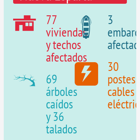
77
3
viviendas
embarc
y techos
afectad
afectados
30
69
postes 
árboles
cables
caídos
eléctri
y 36
talados