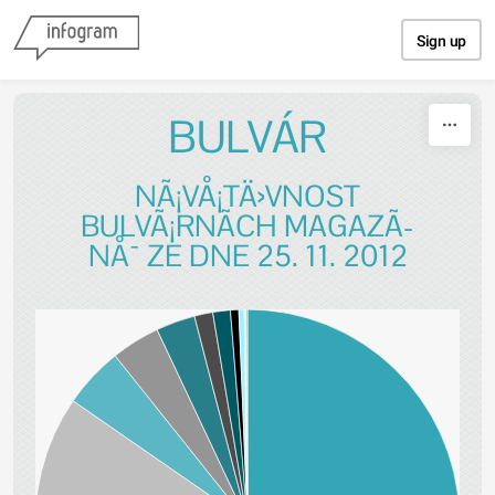
Skip to content
Sign up
BULVÁR
NÃ¡VÅ¡TÄ›VNOST
BULVÃ¡RNÃ­CH MAGAZÃ­
NÅ¯ ZE DNE 25. 11. 2012