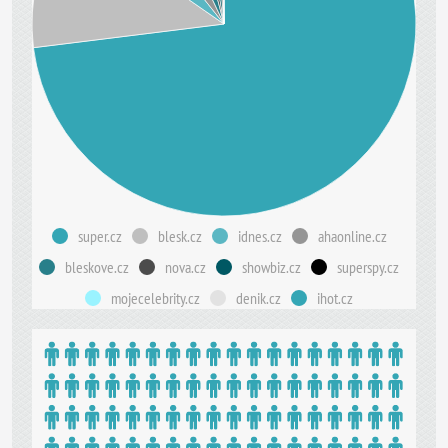
super.cz
blesk.cz
idnes.cz
ahaonline.cz
bleskove.cz
nova.cz
showbiz.cz
superspy.cz
mojecelebrity.cz
denik.cz
ihot.cz