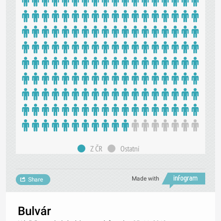
Z ČR
Ostatní
Made with
Share
Bulvár