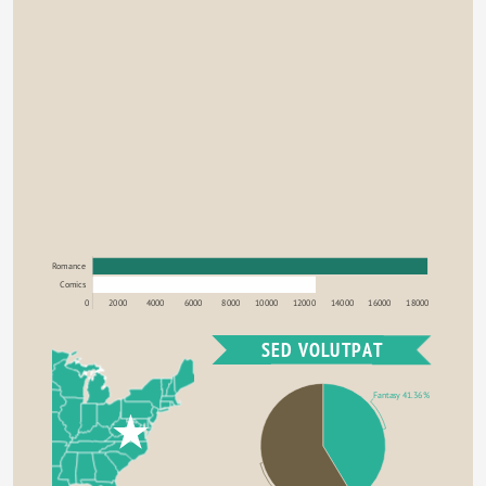
Romance
Comics
0
2000
4000
6000
8000
10000
12000
14000
16000
18000
SED VOLUTPAT
Fantasy 41.36%