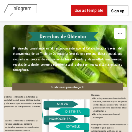
Skip to content
Use as template
Sign up
Derechos de Obtentor
Un derecho consistente en el reconocimiento que el Estado hace, a través  del 
otorgamiento de un Título de Obtentor, a favor de una persona  física o moral, que 
mediante un proceso de mejoramiento haya obtenido y  desarrollado una variedad 
vegetal de cualquier género y especie, la cual  deberá ser nueva, distinta, estable y 
homogénea.
Condiciones para otrogarlo:
Novedad. 
Distinta: Tendrá esta característica la 
No se hayan enajenado en territorio 
variedad vegetal que se distinga técnica 
nacional, o bien se hayan  enajenado 
y  claramente por uno o varios caracteres 
dentro del año anterior a la fecha de 
pertinentes de cualquiera otra  variedad
presentación de la  solicitud de título 
de obtentor, y
No se hayan enajenado en el 
extranjero
Estable: Tendrá esta característica la 
variedad vegetal que conserve 
homogenea: Tendrá esta característica la 
inalterados  sus caracteres pertinentes 
variedad vegetal que sea 
después de reproducciones o 
suficientemente  uniforme en sus 