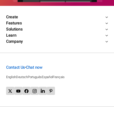
Create
Features
Solutions
Learn
Company
Contact Us
Chat now
•
English
Deutsch
Português
Español
Français