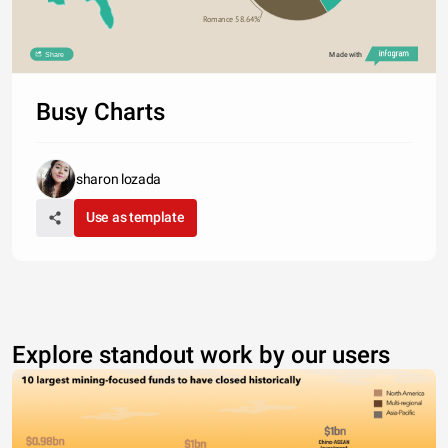
Romance 58.64%
Share
Made with
Busy Charts
sharon lozada
Use as template
Explore standout work by our users