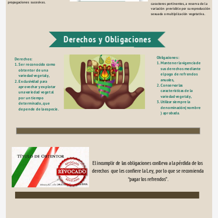
propagaciones  sucesivas.
caracteres pertinentes, a reserva de la 
variación  previsible por su reproducción 
sexuada o multiplicación vegetativa.
Derechos y Obligaciones
Obligaciones:
Derechos:
1.
Mantener la vigencia de 
1.
Ser reconocido como 
sus derechos mediante 
obtentor de una 
el pago de refrendos 
variedad vegetal y,
anuales,
2.
Exclusividad para 
2.
Conservar las 
aprovechar y explotar 
características de la 
una variedad vegetal 
variedad vegetal y,
por un tiempo 
3.
Utilizar siempre la 
determinado, que 
denominación(nombre
depende de la especie.
) aprobada.
El incumplir de las obligaciones conlleva a la pérdida de los 
derechos  que les confiere la Ley, por lo que se recomienda 
“pagar los refrendos”.