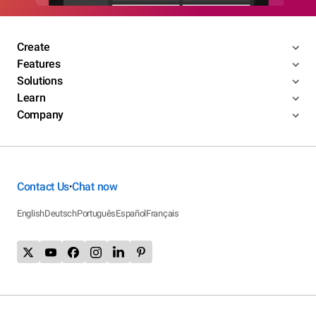
Create
Features
Solutions
Learn
Company
Contact Us
Chat now
•
English
Deutsch
Português
Español
Français