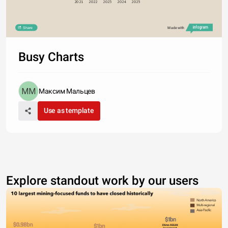
2021
2022
2023
2024
2025
Share
Made with
Busy Charts
Максим Мальцев
Use as template
Explore standout work by our users