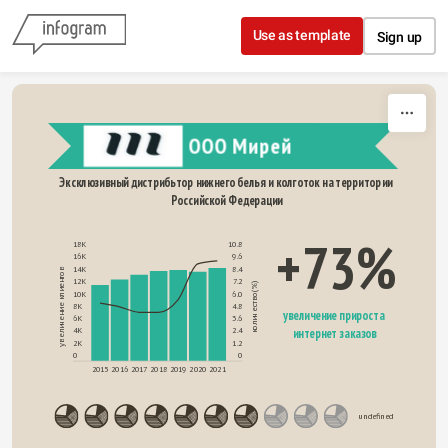
Skip to content
Use as template
Sign up
ООО Мирей
Эксклюзивный дистрибьтор нижнего белья и колготок на территории 
Российской Федерации
+73%
18K
10.8
16K
9.6
14K
8.4
увеличение клиентов
12K
7.2
количество(%)
10K
6.0
8K
4.8
увеличение прироста 
6K
3.6
интернет заказов
4K
2.4
2K
1.2
0
0
2015
2016
2017
2018
2019
2020
2021
undefined