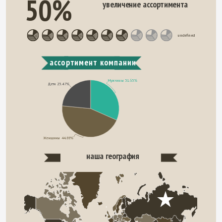
50%
увеличение ассортимента
undefined
ассортимент компании
Мужчины 31.65%
Дети 23.47%
Женщины 44.88%
наша география