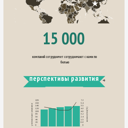
15 000
компаний сотрудничет сотрудничают с нами по 
белью
перспективы развития
18K
7.2
16K
6.4
увеличение клиентов
14K
5.6
12K
4.8
количество(%)
10K
4.0
8K
3.2
6K
2.4
4K
1.6
2K
0.8
0
0