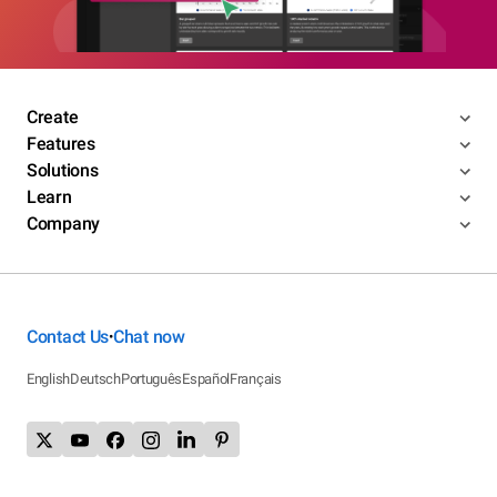
Create
Features
Solutions
Learn
Company
Contact Us
Chat now
•
English
Deutsch
Português
Español
Français